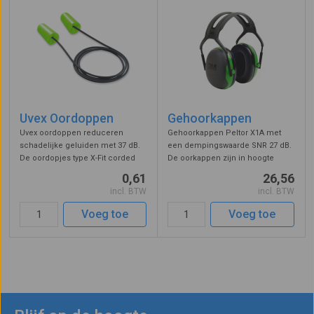
Uvex Oordoppen
Gehoorkappen
Uvex oordoppen reduceren
Gehoorkappen Peltor X1A met
schadelijke geluiden met 37 dB.
een dempingswaarde SNR 27 dB.
De oordopjes type X-Fit corded
De oorkappen zijn in hoogte
zijn verbonden met een koord,
verstelbaar en dragen
0,61
26,56
handig als u de oordopjes even
comfortabel dankzij het zachte
incl. BTW
incl. BTW
uit moet doen. De oorpluggen
PVC en PU schuim.
worden aangebracht in de
Gehoorkappen dempen
Voeg toe
Voeg toe
gehoorgang e ...
schadelijke geluiden voor uw
gehoor to ...