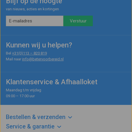
Blijf op de hoogte
van nieuws, acties en kortingen
Kunnen wij u helpen?
Bel
+31(0)113 – 820 819
Mail naar
info@betervoorbereid.nl
Klantenservice & Afhaalloket
Maandag t/m vrijdag
09.00 – 17.00 uur
Bestellen & verzenden
Service & garantie