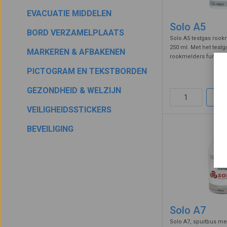
EVACUATIE MIDDELEN
Solo A5
BORD VERZAMELPLAATS
Solo A5 testgas rook
250 ml. Met het test
MARKEREN & AFBAKENEN
rookmelders functio
op een goede werkin
PICTOGRAM EN TEKSTBORDEN
35
detectorspray in de 
spuiten gaat deze in 
GEZONDHEID & WELZIJN
van ro ...
VEILIGHEIDSSTICKERS
BEVEILIGING
Solo A7
Solo A7, spuitbus me