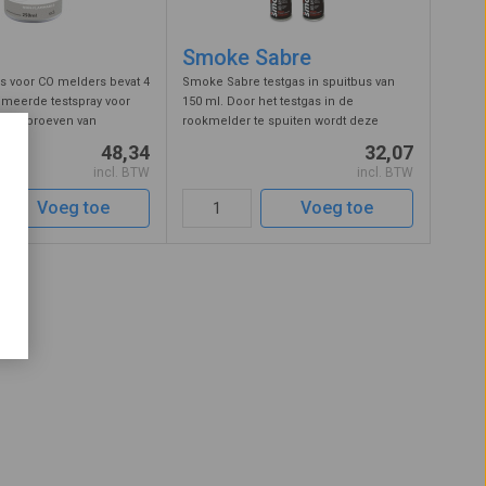
Smoke Sabre
as voor CO melders bevat 4
Smoke Sabre testgas in spuitbus van
imeerde testspray voor
150 ml. Door het testgas in de
el beproeven van
rookmelder te spuiten wordt deze
melders. Door het
functioneel getest en gaat in alarm. Op
48,34
32,07
 de melder te spuiten
deze wijze kunt u controleren of de
incl. BTW
incl. BTW
een goede werking
melders nog goed functioneren. Uniek
...
aa ...
Voeg toe
Voeg toe