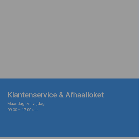
Klantenservice & Afhaalloket
Maandag t/m vrijdag
09.00 – 17.00 uur