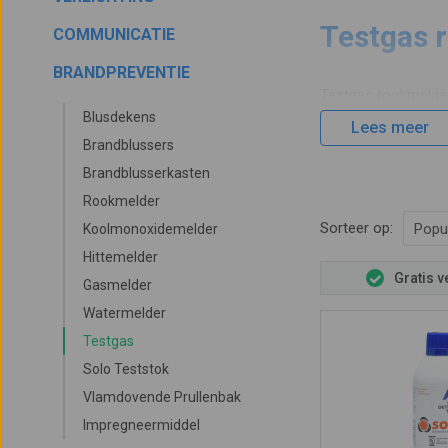
Testgas 
COMMUNICATIE
BRANDPREVENTIE
Testgas rookmelder
Blusdekens
maandelijks getest 
Lees meer
hierdoor vervuilt 
Brandblussers
ongewenst alarm ve
Brandblusserkasten
binnenin stofvrij.
Rookmelder
Sorteer op:
Popul
Koolmonoxidemelder
Hittemelder
Gratis 
Gasmelder
Watermelder
Testgas
Solo Teststok
Vlamdovende Prullenbak
Impregneermiddel