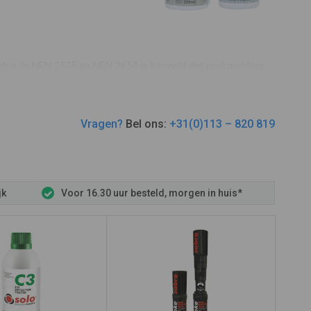
den. In NEN 2535 en NEN 2654 is bepaald dat rookmelders
jvoorbeeld van een sigaret, te doen omdat de melder
 om melders periodiek te testen. Als een rookmelder
inigen
met spuitbus
Solo A7
, hiermee maakt u de melder
Vragen?
Bel ons:
+31(0)113 – 820 819
jk
Voor 16.30 uur besteld, morgen in huis*