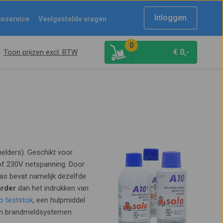
Inloggen
enservice
Veelgestelde vragen
0
€
0,-
Toon prijzen excl. BTW
lders). Geschikt voor
of 230V netspanning. Door
gas bevat namelijk dezelfde
rder
dan het indrukken van
o teststok
, een hulpmiddel
van brandmeldsystemen.