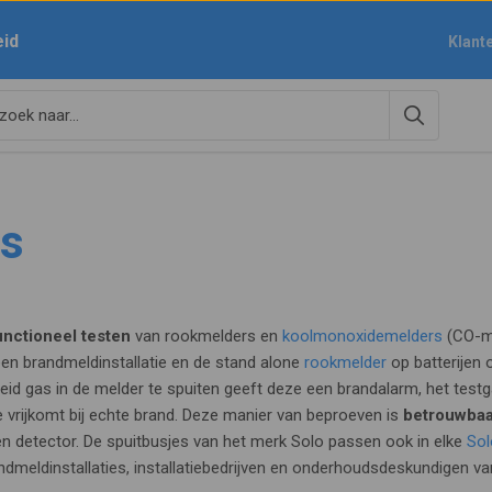
eid
Klant
as
unctioneel testen
van rookmelders en
koolmonoxidemelders
(CO-me
en brandmeldinstallatie en de stand alone
rookmelder
op batterijen 
eid gas in de melder te spuiten geeft deze een brandalarm, het test
ie vrijkomt bij echte brand. Deze manier van beproeven is
betrouwbaa
en detector. De spuitbusjes van het merk Solo passen ook in elke
Sol
ndmeldinstallaties, installatiebedrijven en onderhoudsdeskundigen 