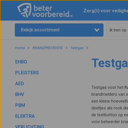
Zorg(t) voor veiligh
Bekijk assortiment
Home
BRANDPREVENTIE
Testgas
Testg
EHBO
PLEISTERS
AED
Testgas voor het
f
BHV
brandmelders van e
een kleine hoeveelh
PBM
deeltjes als rook d
de testbutton op e
ELEKTRA
voor beheerder bra
VERLICHTING