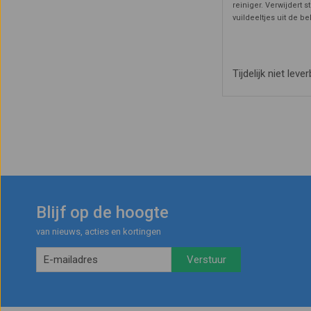
reiniger. Verwijdert s
vuildeeltjes uit de b
rookmelders, thermi
CO melders. De reini
ervoor dat brand detec
Tijdelijk niet lever
Blijf op de hoogte
van nieuws, acties en kortingen