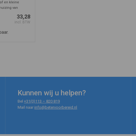
tof en kleine
ehuizing van
sche melders en
33,28
gingsspray zorgt
incl. BTW
tors goed bli ...
baar.
Kunnen wij u helpen?
Bel
+31(0)113 – 820 819
Mail naar
info@betervoorbereid.nl