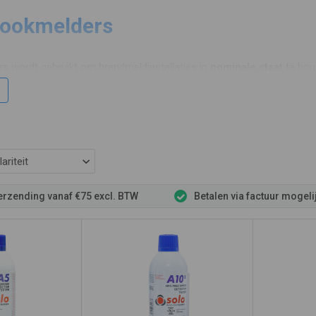
rookmelders
s wordt gebruikt om brandmeldinstallaties in
nominale staat
te hou
moeten worden. Het is niet aan te bevelen om dit met echte rook, bi
en minder betrouwbaar wordt.
Solo A5
testgas wordt het meest gebruik
roorzaakt door stof bij de optische sensors kunt u de behuizing
re
ariteit
verzending vanaf €75 excl. BTW
Betalen via factuur mogeli