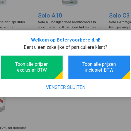
Solo A10
Solo C3
melder, spuitbus
Solo A10 testgas voor rookmelders in
Solo C3 testg
gas kunnen
spuitbus van 250 ml. Door het testgas in
liter gecompr
neel getest worden
de rookmelder te spuiten kan deze
het functione
g. Door de
functioneel worden getest. Met
koolmonoxide
32,07
Welkom op Betervoorbereid.nl!
63,53
,70
rookmelder te
testspray wordt een echte situatie
testgas tegen
Bent u een zakelijke of particuliere klant?
incl. BTW
incl. BTW
alarm. Het testen
nagebootst.
wordt hij op 
gecontroleerd 
Voeg toe
Voeg toe
Toon alle prijzen
Toon alle prijzen
exclusief BTW
inclusief BTW
VENSTER SLUITEN
t 250 ml detector