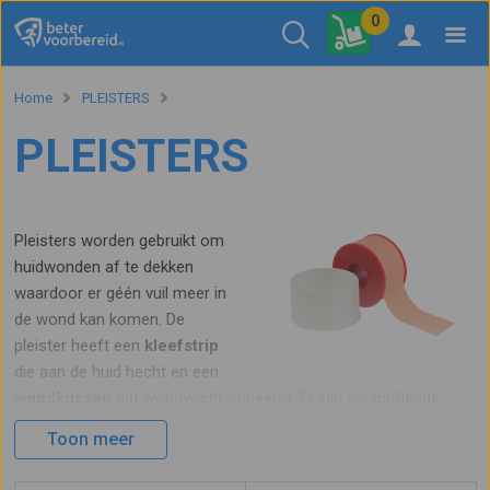
0
Home
PLEISTERS
PLEISTERS
Pleisters worden gebruikt om
huidwonden af te dekken
waardoor er géén vuil meer in
de wond kan komen. De
pleister heeft een
kleefstrip
die aan de huid hecht en een
wondkussen
dat wondvocht opneemt. Er zijn verschillende
soorten pleisters verkrijgbaar zoals de eilandpleister,
Toon meer
vingerpleister en blauwe pleister. Erg handig zijn de
pleisterdispensers
die aan de wand bevestigd kunnen worden en