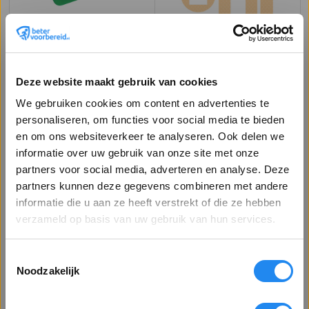
In de shop van Betervoorbereid.nl zijn alle bekende merken
Pleisterbox
Wondpleister
pleisters verkrijgbaar. Door de
extra kleefkracht
of speciale
Pleisterdoosje
Huidpleisters
vorm zijn ze geschikt voor
professioneel gebruik
. Wij
Leeg & Gevuld
Lange Vingerpleisters
verkopen pleisters van de merken Akla, Plum, Salvequick,
Deze website maakt gebruik van cookies
Detectaplast, Protectaplast, Heltiq en HEKA plast.
We gebruiken cookies om content en advertenties te
Bekijk producten
Bekijk producten
personaliseren, om functies voor social media te bieden
en om ons websiteverkeer te analyseren. Ook delen we
informatie over uw gebruik van onze site met onze
partners voor social media, adverteren en analyse. Deze
partners kunnen deze gegevens combineren met andere
Welkom op Betervoorbereid.nl!
informatie die u aan ze heeft verstrekt of die ze hebben
Bent u een zakelijke of particuliere klant?
verzameld op basis van uw gebruik van hun services.
Toestemmingsselectie
Toon alle prijzen
Blauwe Pleisters
Eilandpleister
Noodzakelijk
exclusief BTW
Horeca Pleisters
Border Pleister
Detecteerbare Pleisters
Heltiq