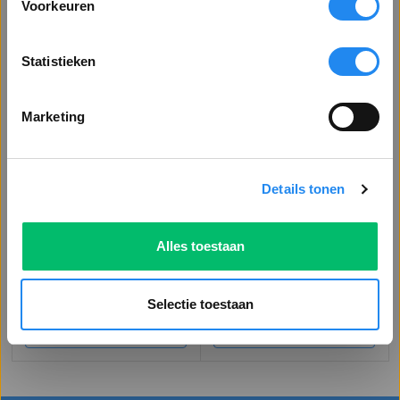
Voorkeuren
Toon alle prijzen
Bekijk producten
Bekijk producten
inclusief BTW
Statistieken
VENSTER SLUITEN
Marketing
Details tonen
Vingerpleisters
Hechtpleister
Alles toestaan
Extra lange pleister
Pleistertape
Haccp vingerpleisters
Hechtstrips
Selectie toestaan
Bekijk producten
Bekijk producten