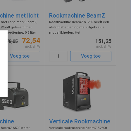
hine met licht
Rookmachine BeamZ
met licht, merk BeamZ,
Rookmachine BeamZ S1200 heeft een
. Wordt geleverd met
afstandsbediening met uitgebreide
andbediening, 0,5 liter
mogelijkheden. Het
 en beugel voor
verwarmingselement van 1.200 Watt
72,54
151,25
78,05
n plafond of truss. De
zorgt ervoor dat de machine in 5
incl. BTW
incl. BTW
t een vermogen van 700W
minuten klaar is voor gebruik en een
rookopbrengst heeft van ...
Voeg toe
Voeg toe
chine
Verticale Rookmachine
 BeamZ S500 wordt
Verticale rookmachine BeamZ S2500