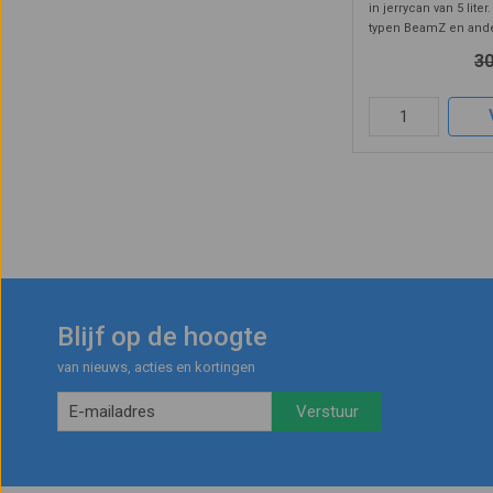
in jerrycan van 5 liter
typen BeamZ en and
rookmachines. Het b
30
milieuvriendelijke vl
aan EEG normen en bi
Blijf op de hoogte
van nieuws, acties en kortingen