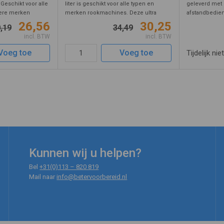
. Geschikt voor alle
liter is geschikt voor alle typen en
geleverd met 
ere merken
merken rookmachines. Deze ultra
afstandbedien
etreft een
geconcentreerde kwaliteit geeft een
De kunststof
26,56
30,25
,19
34,49
oeistof die voldoet
dichte concentratie rook. De vloeistof is
vermogen van 
incl. BTW
incl. BTW
ologisch a ...
milieuvriendelijk en voldoet a ...
geschikt voor
BHV traininge .
Voeg toe
Voeg toe
Tijdelijk nie
Kunnen wij u helpen?
Bel
+31(0)113 – 820 819
Mail naar
info@betervoorbereid.nl