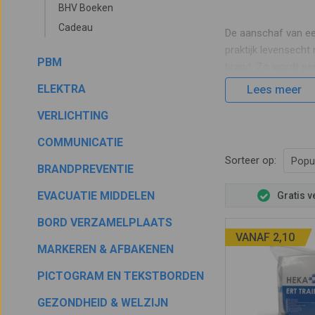
BHV Boeken
Cadeau
De aanschaf van een
praktijk levensech
PBM
brand. Zo wordt een
verkrijgbaar. De m
ELEKTRA
Lees meer
VERLICHTING
Act Fast 
COMMUNICATIE
Sorteer op:
Popul
Met de
Act Fast
Hei
BRANDPREVENTIE
instructeurs om cu
EVACUATIE MIDDELEN
Gratis 
uitgevoerd schiet 
BORD VERZAMELPLAATS
VANAF 2,10
MARKEREN & AFBAKENEN
PICTOGRAM EN TEKSTBORDEN
GEZONDHEID & WELZIJN