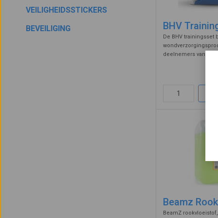
VEILIGHEIDSSTICKERS
BHV Trainin
BEVEILIGING
De BHV trainingsset 
wondverzorgingspro
deelnemers van een
oefenen om vaardigh
of te behouden. De ki
snelverband, finger 
handschoenen, fixatie
Beamz Rookv
BeamZ rookvloeistof, 