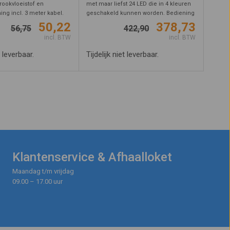
rookvloeistof en
met maar liefst 24 LED die in 4 kleuren
ing incl. 3 meter kabel.
geschakeld kunnen worden. Bediening
 rookmachine heeft een
vindt plaats via de toetsen en het LCD
50,22
378,73
56,75
422,90
500 Watt en is zeer
display. Beschikt over 8 kanalen DMX en
incl. BTW
incl. BTW
 ontruimingsoefeningen,
een power out aansluiting. ...
..
t leverbaar.
Tijdelijk niet leverbaar.
Klantenservice & Afhaalloket
Maandag t/m vrijdag
09.00 – 17.00 uur