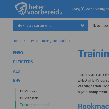
Zorg(t) voor veiligh
Bekijk assortiment
Home
BHV
Trainingsmateriaal
Traini
EHBO
PLEISTERS
AED
Trainingsmateriaal
BHV
EHBO of BHV cursus
vaardigheden
. Do
BHV Hesjes
blijven
competenti
BHV Kasten
Rookmach
Trainingsmateriaal