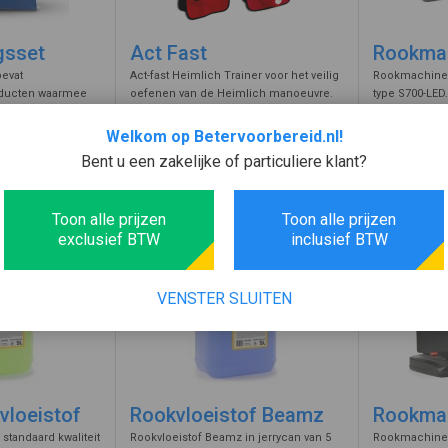
gsset
Act Fast
Rookmac
bevat
Act-fast Heimlich Trainer voor het veilig
Rookmachine 
ducten waarmee
oefenen van de Heimlich manoeuvre.
type S700-LED
 cursus kunnen
Inclusief luchtpijp en schuimproppen.
bekabelde afst
eden aan te leren
Door het juist uitvoeren schiet de
rookvloeistof
Welkom op Betervoorbereid.nl!
3,82
229,90
t bestaat uit
schuimprop weg en is de luchtweg vrij.
bevestiging aa
Bent u een zakelijke of particuliere klant?
incl. BTW
incl. BTW
bob,
machine heef
winds ...
en een ...
Voeg toe
Voeg toe
Toon alle prijzen
Toon alle prijzen
exclusief BTW
inclusief BTW
VENSTER SLUITEN
loeistof
Rookvloeistof Beamz
Rookma
standaard kwaliteit
Rookvloeistof Beamz in jerrycan van 5
Rookmachine