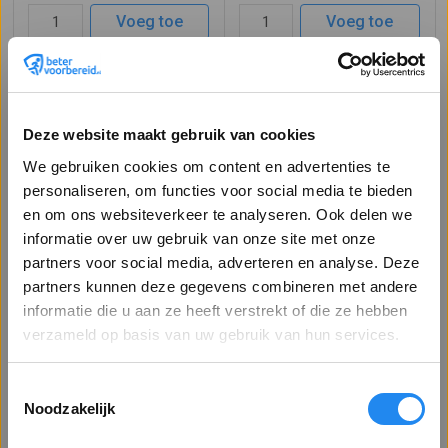
het batterijen
omdat u met de sensor veel sneller het lampje
lumen. Wordt gevoed met 3 AAA
een lichtopbrengst van 140
Voeg toe
Voeg toe
even aan of uit zet als dit nodig is.
batterijen, het ...
lumen. Op e ...
Deze website maakt gebruik van cookies
We gebruiken cookies om content en advertenties te
personaliseren, om functies voor social media te bieden
en om ons websiteverkeer te analyseren. Ook delen we
informatie over uw gebruik van onze site met onze
Hoofdlamp
Ledlenser Hoofdlamp
Oplaadbaar
partners voor social media, adverteren en analyse. Deze
TAB4136 hoofdlamp oplaadbaar
Ledlenser HF4R Core Black
partners kunnen deze gegevens combineren met andere
met 10W Power-LED en
hoofdlamp incl. oplaadbare
Welkom op Betervoorbereid.nl!
informatie die u aan ze heeft verstrekt of die ze hebben
lichtopbrengst van 500 lumen.
batterij en riemtas. De lampkop is
Bent u een zakelijke of particuliere klant?
verzameld op basis van uw gebruik van hun services.
Wordt compleet geleverd met
90° kantelbaar, lichtsterkte is 60
67,16
38,66
72,54
batterijen en 230V / 12-24V
lumens en lichtbereik is 31
incl. BTW
incl. BTW
oplader. De lamp heeft 3
meter. Brandduur op volle batterij
Toestemmingsselectie
lichtstanden: 100% - 50% - SOS.
is 35 uur tot 1 lumen. In de ...
Toon alle prijzen
Voeg toe
Voeg toe
Noodzakelijk
Op de grootste lichtst ...
exclusief BTW