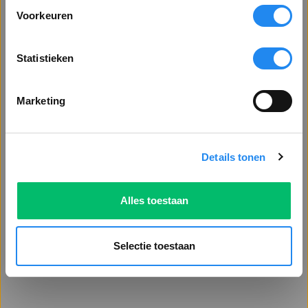
Voorkeuren
Toon alle prijzen
inclusief BTW
Statistieken
VENSTER SLUITEN
Marketing
ATEX lamp
TAB4331EX
Professionele LED hoofdlamp
Details tonen
met ATEX keur met rubber
helmband. De LED lamp
produceert 65 lumens licht en
69,58
heeft en bereik van 60 meter. De
Alles toestaan
incl. BTW
lamp is bestand tegen extreem
zware belasting van stoten en IP-
Voeg toe
67 waterdicht ...
Selectie toestaan