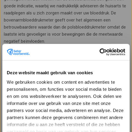
goede indicatie, waarbij we nadrukkelijk adviseren de huisarts te
raadplegen als u zich zorgen maakt over uw bloeddruk. De
bovenarmbloeddrukmeter geeft over het algemeen een
betrouwbaardere waarde dan de polsbloeddrukmeter omdat de
laatste iets gevoeliger is voor bewegingen die de meetwaarde
negatief beïnvloeden.
Sorteer op:
Populariteit
Deze website maakt gebruik van cookies
We gebruiken cookies om content en advertenties te
personaliseren, om functies voor social media te bieden
en om ons websiteverkeer te analyseren. Ook delen we
informatie over uw gebruik van onze site met onze
partners voor social media, adverteren en analyse. Deze
partners kunnen deze gegevens combineren met andere
Bloeddrukmeter
Welkom op Betervoorbereid.nl!
informatie die u aan ze heeft verstrekt of die ze hebben
Bloeddrukmeter voor het meten
Bent u een zakelijke of particuliere klant?
verzameld op basis van uw gebruik van hun services.