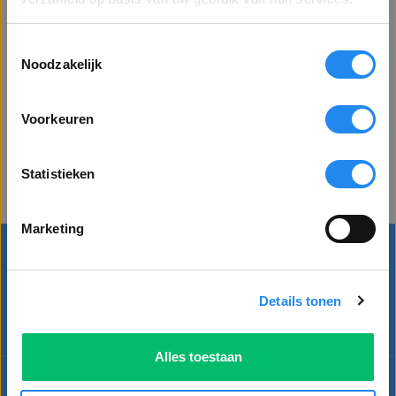
van de bloeddruk via de
bovenarm. De bloeddruk meter is
uitgerust met een automatische
Toestemmingsselectie
39,87
Toon alle prijzen
inflatie- en meetfunctie. De
Noodzakelijk
incl. BTW
exclusief BTW
waarde van de bloeddruk kan
meteen worden afgelezen op het
Voeg toe
display. E ...
Voorkeuren
Toon alle prijzen
inclusief BTW
Statistieken
VENSTER SLUITEN
Marketing
Blijf op de hoogte
van nieuws, acties en kortingen
Details tonen
Alles toestaan
Kunnen wij u helpen?