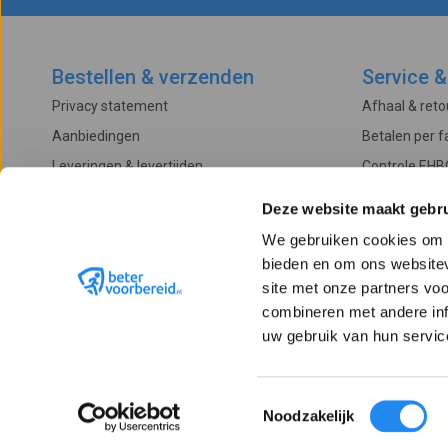
Bestellen & verzenden
Service &
Privacy statement
Afhaal & ret
Aanbiedingen
Betalen per f
Leveringen & levertijden
Controle EHB
Betalingsmogelijkheden
Onderhoud & 
Deze website maakt gebru
Algemene voorwaarden
Garantievoo
We gebruiken cookies om c
Verzendkosten
Klachtenproc
bieden en om ons websitev
Retourneren
site met onze partners vo
combineren met andere inf
uw gebruik van hun servic
Toestemmingsselectie
Noodzakelijk