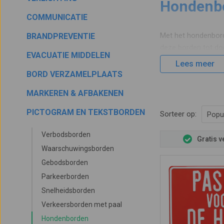
Hondenbo
COMMUNICATIE
Met het hondenbo
BRANDPREVENTIE
deze borden tot do
EVACUATIE MIDDELEN
terreinen zullen in
Lees meer
BORD VERZAMELPLAATS
Honden aa
MARKEREN & AFBAKENEN
PICTOGRAM EN TEKSTBORDEN
Sorteer op:
Popul
Met het bord honden
kinderen
aanwezig 
Verbodsborden
Gratis 
bedwang kan houden
Waarschuwingsborden
Gebodsborden
Parkeerborden
Snelheidsborden
Verkeersborden met paal
Hondenborden