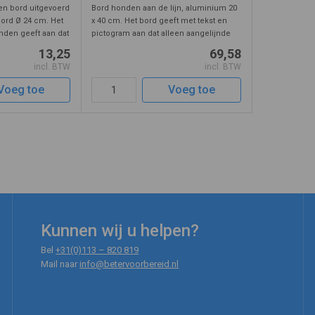
n bord uitgevoerd
Bord honden aan de lijn, aluminium 20
bord Ø 24 cm. Het
x 40 cm. Het bord geeft met tekst en
nden geeft aan dat
pictogram aan dat alleen aangelijnde
rblijven in de
honden zijn toegestaan. Vriendelijk
13,25
69,58
 Dit verbod geldt
detail is de groene rand rond het
incl. BTW
incl. BTW
 honde ...
pictogram. Het bord heeft reflect ...
Voeg toe
Voeg toe
Kunnen wij u helpen?
Bel
+31(0)113 – 820 819
Mail naar
info@betervoorbereid.nl