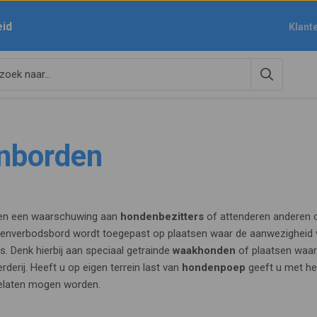
eid
Klant
nborden
en een waarschuwing aan
hondenbezitters
of attenderen anderen 
enverbodsbord wordt toegepast op plaatsen waar de aanwezigheid v
es. Denk hierbij aan speciaal getrainde
waakhonden
of plaatsen waar
rderij. Heeft u op eigen terrein last van
hondenpoep
geeft u met he
tgelaten mogen worden.