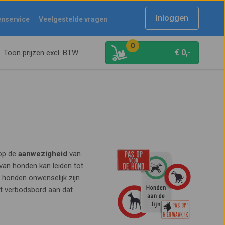
Inloggen
enservice
Veelgestelde vragen
0
€
0,-
Toon prijzen excl. BTW
op de
aanwezigheid
van
an honden kan leiden tot
 honden onwenselijk zijn
t verbodsbord aan dat