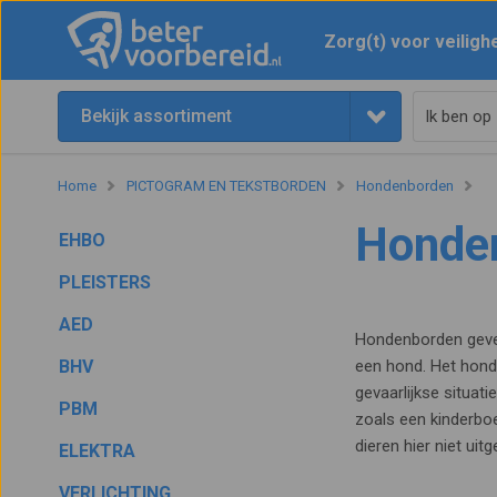
Zorg(t) voor veiligh
Bekijk assortiment
Home
PICTOGRAM EN TEKSTBORDEN
Hondenborden
Honde
EHBO
PLEISTERS
AED
Hondenborden gev
BHV
een hond. Het hond
gevaarlijkse situati
PBM
zoals een kinderboe
dieren hier niet ui
ELEKTRA
VERLICHTING