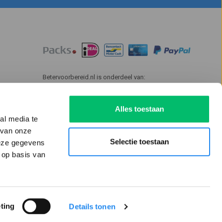
Betervoorbereid.nl is onderdeel van:
Alles toestaan
al media te
 van onze
Selectie toestaan
deze gegevens
 op basis van
ting
Details tonen