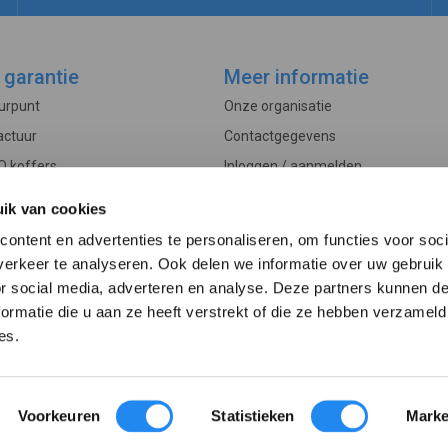
 garantie
Meer informatie
ourpunt
Onze organisatie
actuur
Contactgegevens
O koffers
Inloggen / aanmelden
Controle
Veelgestelde vragen
ik van cookies
rwaarden
Actueel
ontent en advertenties te personaliseren, om functies voor soci
edure
erkeer te analyseren. Ook delen we informatie over uw gebruik
or social media, adverteren en analyse. Deze partners kunnen 
ormatie die u aan ze heeft verstrekt of die ze hebben verzameld
es.
© 2013 - 2026 betervoorbereid.nl
Voorkeuren
Statistieken
Marke