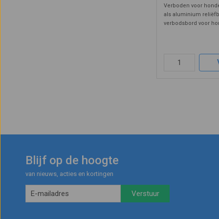
Verboden voor honde
als aluminium reliëf
verbodsbord voor ho
honden niet mogen ve
zone achter het bord.
ook voor aangelijnde
Blijf op de hoogte
van nieuws, acties en kortingen