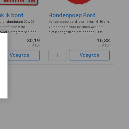
k ik bord
Hondenpoep Bord
bord, aluminium 30 x 20
Hondenpoep bord, aluminium Ø 30 cm.
d heeft een witte
Verbodsbord voor plaatsen waar het
zwart pictogram van een
niet is toegestaan om honden uit te
ode tekst pas op hier
laten. Geschikt voor plaatsen waar
30,19
16,88
hondenpoep overlast bezorgt zoals
incl. BTW
incl. BTW
speelplaatsen voor kinderen, plantsoen
...
Voeg toe
Voeg toe