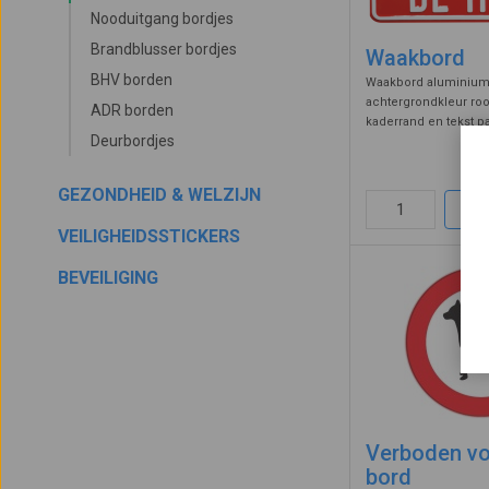
Nooduitgang bordjes
Brandblusser bordjes
Waakbord
BHV borden
Waakbord aluminium 
achtergrondkleur roo
ADR borden
kaderrand en tekst p
Deurbordjes
hond.
GEZONDHEID & WELZIJN
VEILIGHEIDSSTICKERS
BEVEILIGING
Verboden v
bord