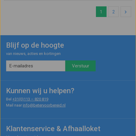
1
2
Blijf op de hoogte
van nieuws, acties en kortingen
Kunnen wij u helpen?
Bel
+31(0)113 – 820 819
Mail naar
info@betervoorbereid.nl
Klantenservice & Afhaalloket