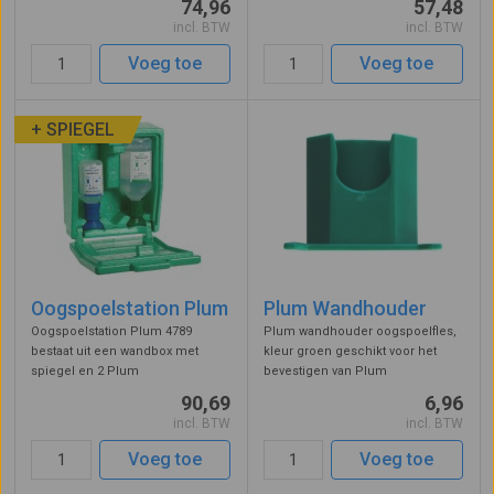
74,96
57,48
bestaat uit 0,9% sodium chloride,
oogspoelvloeistof is geschikt
incl. BTW
incl. BTW
deze spoelt verontreinigingen uit
voor het spoelen van zuren,
het oog en voorkomt
alkaliën en AR. koolwaterstoffen.
Voeg toe
Voeg toe
ontstekingen ...
Met beide fles ...
+ SPIEGEL
Oogspoelstation Plum
Plum Wandhouder
Oogspoelstation Plum 4789
Plum wandhouder oogspoelfles,
bestaat uit een wandbox met
kleur groen geschikt voor het
spiegel en 2 Plum
bevestigen van Plum
oogspoelflessen. Bevat een
oogspoelflessen aan de wand.
90,69
6,96
oogspoeling van 500 ml die de
Schuif de dop van de Plum
incl. BTW
incl. BTW
ogen schoonspoelt en
oogspoeling in de open zijde van
desinfecteert en een oogdouche
de wandhouder met de tekst naar
Voeg toe
Voeg toe
van 200 ml met ph
boven.
neutraliserende ...