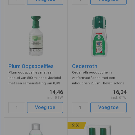
De ...
Plum Oogspoelfles
Cederroth
Plum oogspoelfles met een
Cederroth oogdouche in
inhoud van 500 ml spoelvloeistof
zakformaat flacon met een
met een samenstelling van 0,9%
inhoud van 235 ml. Bevat isotone
sodium chloride. De fles kan met
zoutoplossing die letsel door
14,46
16,34
een simpele draaibeweging
vervuilde ogen desinfecteert en
incl. BTW
incl. BTW
worden geopend om het spoelen
reinigt. Handig is het riemtasje
te kunnen starten. De oogschelp
dat speciaal voor deze
Voeg toe
Voeg toe
is v ...
oogspoelfles is ...
2 X