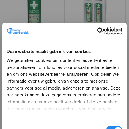
Oogspray
Cederroth
Oogdouche
Oogspray Cederroth in
Cederroth oogdouche bevat 2
Deze website maakt gebruik van cookies
sprayflacon van 150 ml heeft een
flacons à 500 ml neutraliserende
dubbele werking. De vloeistof
oogspoelvloeistof. Geschikt voor
We gebruiken cookies om content en advertenties te
desinfecteert huidwonden en
het pH neutraal maken als er
personaliseren, om functies voor social media te bieden
18,09
40,54
reinigt vervuilde ogen. Met de
zuren of alkaliën in het oog
incl. BTW
incl. BTW
en om ons websiteverkeer te analyseren. Ook delen we
inhoud van de sprayfles kan 5
komen. 100% fosfaatvrij en
minuten worden gespoeld. De
zonder conserveringsmiddelen.
informatie over uw gebruik van onze site met onze
Voeg toe
Voeg toe
natriumchlori ...
Cede ...
partners voor social media, adverteren en analyse. Deze
partners kunnen deze gegevens combineren met andere
+ SPIEGEL
Welkom op Betervoorbereid.nl!
informatie die u aan ze heeft verstrekt of die ze hebben
Bent u een zakelijke of particuliere klant?
verzameld op basis van uw gebruik van hun services.
Toestemmingsselectie
Toon alle prijzen