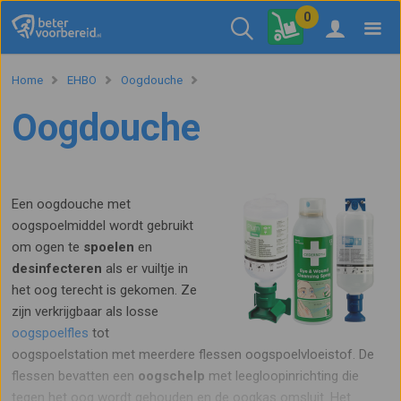
0
Home
EHBO
Oogdouche
Oogdouche
Een oogdouche met
oogspoelmiddel wordt gebruikt
om ogen te
spoelen
en
desinfecteren
als er vuiltje in
het oog terecht is gekomen. Ze
zijn verkrijgbaar als losse
oogspoelfles
tot
oogspoelstation met meerdere flessen oogspoelvloeistof. De
flessen bevatten een
oogschelp
met leegloopinrichting die
tegen het oog wordt gehouden en de oogkas omsluit. Het