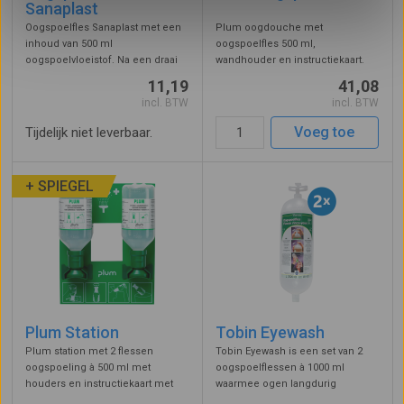
Sanaplast
Oogspoelfles Sanaplast met een
Plum oogdouche met
inhoud van 500 ml
oogspoelfles 500 ml,
oogspoelvloeistof. Na een draai
wandhouder en instructiekaart.
aan de dop is de oogdouche
Bevestigingsmaterialen worden
11,19
41,08
meteen klaar voor gebruik. Het
meegeleverd. Door het
incl. BTW
incl. BTW
oogspoelmiddel is een
oogspoelstation te bevestigen in
samenstelling van
de directe omgeving van het
Voeg toe
Tijdelijk niet leverbaar.
natriumchloride. De oogschelp
risico heeft u het oogspoelmidd
past p ...
...
+ SPIEGEL
Plum Station
Tobin Eyewash
Plum station met 2 flessen
Tobin Eyewash is een set van 2
oogspoeling à 500 ml met
oogspoelflessen à 1000 ml
houders en instructiekaart met
waarmee ogen langdurig
spiegel. De oogspoelvloeistof
gespoeld kunnen worden. De