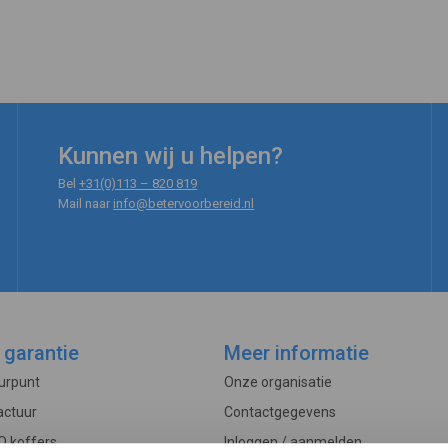
Kunnen wij u helpen?
Bel
+31(0)113 – 820 819
Mail naar
info@betervoorbereid.nl
 garantie
Meer informatie
ourpunt
Onze organisatie
actuur
Contactgegevens
O koffers
Inloggen / aanmelden