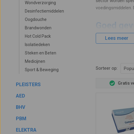
sector worden spec
Wondverzorging
voedingsmiddelen.
Desinfectiemiddelen
Oogdouche
Goed gev
Brandwonden
Hot Cold Pack
Lees meer
Vaak wordt gedacht
Isolatiedeken
doos staat los van 
Steken en Beten
verschil zitten in
Medicijnen
verbandkoffers beva
Sorteer op:
Popul
Sport & Beweging
bedrijfsauto's, thui
Gratis 
PLEISTERS
Goedkop
AED
Betervoorbereid.nl 
BHV
bent u voordeliger 
PBM
aanvragen' op de p
kinderen op uit trek
ELEKTRA