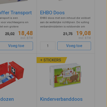
ffer Transport
EHBO Doos
ansport is een
EHBO doos met een inhoud die voldoet
 voor vrachtwagens en
aan de wettelijke richtlijnen. De vulling
t is of er op korte termijn een audit plaatsvindt?
Met een grotere
verbandmiddelen is voldoende om
snelverbanden dan een
kleine ongelukjes en verwondingen te
erzonden worden. Betervoorbereid.nl is de grootste
18,48
19,08
25,02
21,75
anddoos is dit de meest
behandelen. Het deksel van deze EHBO
voor export van producten naar uw buitenlandse vestigingen
incl. BTW
incl. BTW
er voor de transport en
doos bevat een prachtige print ...
euze? Neem gerust contact met onze klantenservice.
.
Voeg toe
Voeg toe
+ STICKERS
ddozen
Kinderverbanddoos