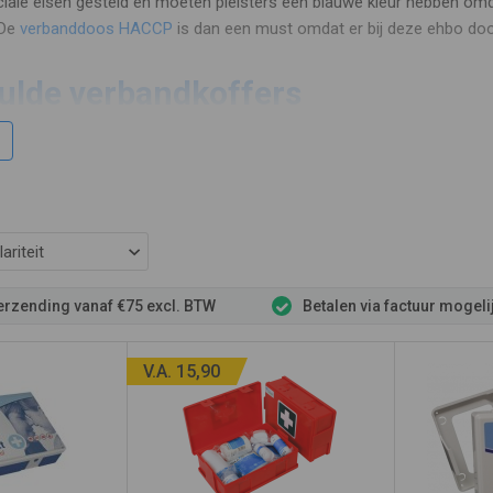
iale eisen gesteld en moeten pleisters een blauwe kleur hebben omd
 De
verbanddoos HACCP
is dan een must omdat er bij deze ehbo doos
ulde verbandkoffers
 dat verbandkoffers minder verbandmateriaal bevatten dan de grot
het formaat. Zo kan een grote verbandkoffer dezelfde inhoud bevatte
 de hoeveelheid van een bepaald verband. Zo bevat een grote koffer
tten alle materialen om 1e hulp letsels te behandelen. De
ehbo doo
ariteit
s, caravan, camper en vaartuigen.
verzending vanaf €75 excl. BTW
Betalen via factuur mogeli
e verbanddozen
V.A. 15,90
heeft van alle verbanddozen een ruime voorraad in eigen magazijn.
V
uit dan de stuksprijs. Gaat het om grotere volumes loont het om eerst
roductpagina van elke verbandtrommel. Ook hebben wij ehbo dozen met
t naar de speeltuin of attractiepark. De
ehbo kit kind
heeft pleisters e