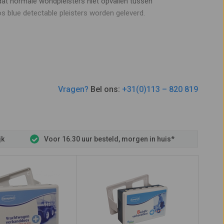
at normale wondpleisters niet opvallen tussen
 blue detectable pleisters worden geleverd.
ere
ehbo koffer
. De vulling van een verbandtrommel of ehbo
n als een kleinere verbanddoos. Wel kan er een klein
Vragen?
Bel ons:
+31(0)113 – 820 819
 meer snelverbanden dan een compacter model. Ook
s
is zeer geschikt voor kleinere werkomgevingen,
jk
Voor 16.30 uur besteld, morgen in huis*
erbanddozen
zijn ook per overdoos verkrijgbaar, hiermee
 een offerte op te vragen, dit kan via de button 'offerte
 een kleinere inhoud, deze zijn erg handig als u er met de
n windsels, maar ook een erg leuke jungle print met grappige