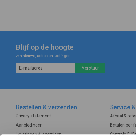
Blijf op de hoogte
van nieuws, acties en kortingen
Bestellen & verzenden
Service &
Privacy statement
Afhaal & ret
Aanbiedingen
Betalen per f
Leveringen & levertijden
Controle EHB