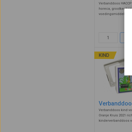
Verbanddoos HACCP i
horeca, grootkeukens
voedingsmiddelen in
Kenmerkend voor d
26
verbandtrommel zijn
detecteerbare pleist
voorkomen dat er on
KIND
Verbanddoo
Verbanddoos kind vo
Oranje Kruis 2021 ric
kinderverbanddoos va
vrolijke jungle print 
Bevestig deze verban