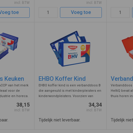
incl. BTW
incl. BTW
ang, school of crè
bevestiging aan de muur of wand van
en pincet. Ook
uw bedrijfs ...
Voeg toe
Voeg toe
s Keuken
EHBO Koffer Kind
Verband
CCP van het merk
EHBO koffer kind is een verbanddoos B
Verbanddoos 
deaal voor de
die aangevuld is met kinderpleisters en
HeltiQ bevat a
ustrie en horeca.
kinderwondpleisters. Voorzien van
thuis horen i
rmale en HACCP
wandbeugel voor bevestiging aan de
sommige lande
38,15
34,34
rdt geleverd
muur. Zo heeft u bij kleine ongelukjes
deze koffer ve
incl. BTW
incl. BTW
l.
thuis, kinderopvang of school ...
baar.
Tijdelijk niet leverbaar.
Tijdelijk nie