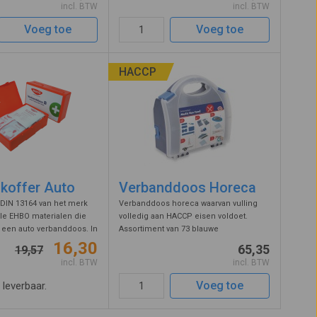
incl. BTW
incl. BTW
 erg handig als u ...
Verder treft u in de inhoud een
verbandsch ...
Voeg toe
Voeg toe
HACCP
koffer Auto
Verbanddoos Horeca
DIN 13164 van het merk
Verbanddoos horeca waarvan vulling
lle EHBO materialen die
volledig aan HACCP eisen voldoet.
n een auto verbanddoos. In
Assortiment van 73 blauwe
n is het bij hebben van
detecteerbare pleisters, 5 blauwe
16,30
65,35
19,57
rplicht.
verbanden en zwachtels, 3 hydrogel
incl. BTW
incl. BTW
pleisters, burngel, 5 HACCP
vingercondooms, rol bla ...
Voeg toe
t leverbaar.