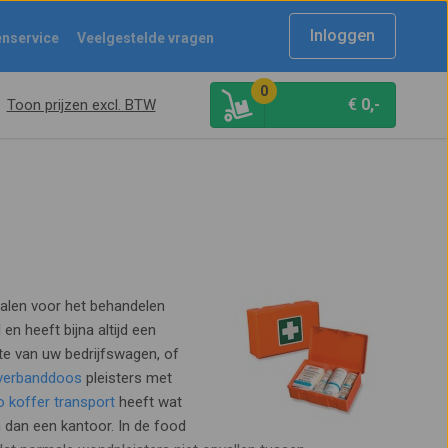
Inloggen
enservice
Veelgestelde vragen
0
€
0,-
Toon prijzen excl. BTW
alen voor het behandelen
en heeft bijna altijd een
e van uw bedrijfswagen, of
rverbanddoos
pleisters met
 koffer transport
heeft wat
dan een kantoor. In de food