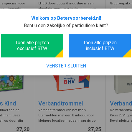
s speciaal voor
EHBO doos bouw & industrie is een
Grootverpakki
, restaurants en
absolute must als u in deze branche
verbanddozen 
dustrie.
werkzaam bent. Deze sector kent naar
verbandmidde
Welkom op Betervoorbereid.nl!
e HACCP
verhouding een hoog aantal werk
voorzien van 
21,75
21,75
,98
26,98
Bent u een zakelijke of particuliere klant?
 de blauwe
gerelateerde ongevallen. Het werken
en wandbeuge
incl. BTW
incl. BTW
ers die moeten
met gereedschappen, machines,
goed van pas 
opgeme ...
gebouwen i ...
bev ...
Voeg toe
Voeg toe
Toon alle prijzen
Toon alle prijzen
exclusief BTW
inclusief BTW
VENSTER SLUITEN
s Kind
Verbandtrommel
Verband
ldoet aan de
Verbandtrommel van het merk
De verbandtro
htlijnen. Deze
Utermöhlen met een B inhoud voor
Kruis 2021 go
lt op door zijn
kleinere locaties met een laag risico
Bevat pleiste
op het deksel.
profiel en vervoer. Deze verbanddoos
hechtpleister,
27,20
27,25
dkoffer aan de
wordt geleverd met beugel voor
reddingsdeke