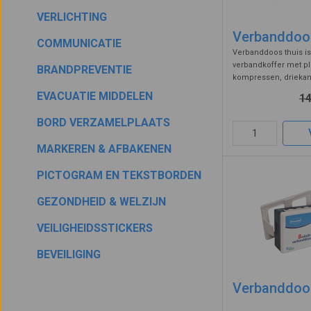
dieren.
VERLICHTING
Verbanddoo
Betervoorberei
COMMUNICATIE
Verbanddoos thuis is
verbandkoffer met ple
BRANDPREVENTIE
Heeft u met spoed v
kompressen, driekante
handschoenen, verba
Alle EHBO koffers 
EVACUATIE MIDDELEN
14
hechtpleister en
leverancier van EH
wondreinigingsdoekj
BORD VERZAMELPLAATS
bent u bij ons aan 
altijd 1e hulp ...
MARKEREN & AFBAKENEN
PICTOGRAM EN TEKSTBORDEN
GEZONDHEID & WELZIJN
VEILIGHEIDSSTICKERS
BEVEILIGING
Verbanddo