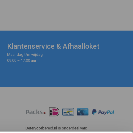
Klantenservice & Afhaalloket
Maandag t/m vrijdag
09.00 – 17.00 uur
Betervoorbereid.nl is onderdeel van: