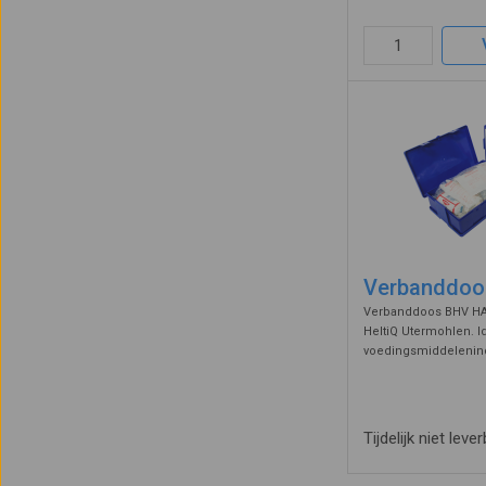
wand in uw kinderopv
...
Verbanddoo
Verbanddoos BHV HA
HeltiQ Utermohlen. I
voedingsmiddelenind
De inhoud bevat no
EHBO materialen. Wo
inclusief wandbeuge
Tijdelijk niet lever