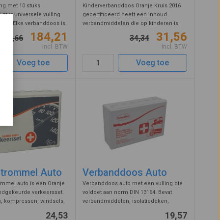
ng met 10 stuks
Kinderverbanddoos Oranje Kruis 2016
met universele vulling
gecertificeerd heeft een inhoud
len. Elke verbanddoos is
verbandmiddelen die op kinderen is
een groene EHBO sticker
afgestemd, en pleisters met een
184,21
31,56
195,66
34,34
l. Deze EHBO doos komt
kindvriendelijke print. Extra grappig is
incl. BTW
incl. BTW
bij kleine ongelukjes en
het vel met 22 kanjerstickers, daar wor
...
Voeg toe
Voeg toe
trommel Auto
Verbanddoos Auto
mmel auto is een Oranje
Verbanddoos auto met een vulling die
edgekeurde verkeersset.
voldoet aan norm DIN 13164. Bevat
rs, kompressen, windsels,
verbandmiddelen, isolatiedeken,
 desinfectielotion,
wondpleisters, vingerpleisters,
24,53
19,57
n, handschoenen, schaar
vingertoppleisters en pleisterstrips.