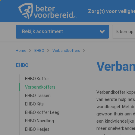
Zorg(t) voor veiligh
Bekijk assortiment
Home
EHBO
Verbandkoffers
Verban
EHBO
EHBO Koffer
Verbandkoffers
Verbandkoffer kope
EHBO Tassen
van eerste hulp let
EHBO Kits
wandbeugel. Met de
EHBO Koffer Leeg
gewoon thuis aan d
EHBO Navulling
een kindvriendelijke
meer snelverbanden
EHBO Hesjes