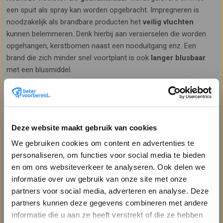
een spuit als spray kan worden opgebracht. Impregneren is
noodzakelijk als brandbare producten het
veilig vluchten
kunnen belemmeren. Denk hierbij aan versierselen die worden
opgehangen, kerstbomen naast een nooduitgang enz. Een
brand die zich minder snel voortplant is ook
langer blusbaar
met een blusmiddel.
Sorteer op:
Populariteit
Deze website maakt gebruik van cookies
We gebruiken cookies om content en advertenties te
personaliseren, om functies voor social media te bieden
en om ons websiteverkeer te analyseren. Ook delen we
informatie over uw gebruik van onze site met onze
partners voor social media, adverteren en analyse. Deze
partners kunnen deze gegevens combineren met andere
Impregneermiddel
Welkom op Betervoorbereid.nl!
informatie die u aan ze heeft verstrekt of die ze hebben
Textiel