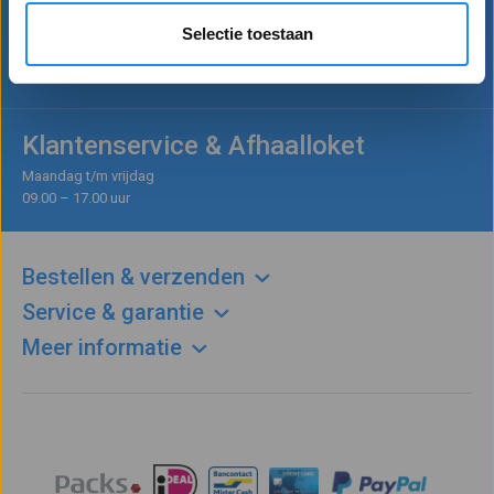
Kunnen wij u helpen?
Selectie toestaan
Bel
+31(0)113 – 820 819
Mail naar
info@betervoorbereid.nl
Klantenservice & Afhaalloket
Maandag t/m vrijdag
09.00 – 17.00 uur
Bestellen & verzenden
Service & garantie
Meer informatie