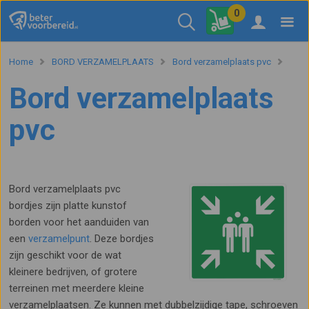
0
Home
BORD VERZAMELPLAATS
Bord verzamelplaats pvc
Bord verzamelplaats
pvc
Bord verzamelplaats pvc
bordjes zijn platte kunstof
borden voor het aanduiden van
een
verzamelpunt
. Deze bordjes
zijn geschikt voor de wat
kleinere bedrijven, of grotere
terreinen met meerdere kleine
verzamelplaatsen. Ze kunnen met dubbelzijdige tape, schroeven