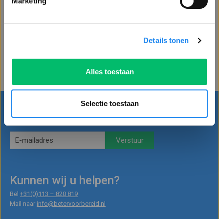
Marketing
incl. BTW
centrale plaats zodat er snel
geïnventariseerd kan worde ...
Voeg toe
Details tonen
Alles toestaan
Selectie toestaan
Blijf op de hoogte
van nieuws, acties en kortingen
Kunnen wij u helpen?
Bel
+31(0)113 – 820 819
Mail naar
info@betervoorbereid.nl