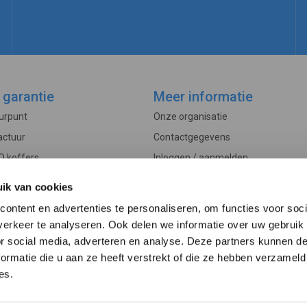
 garantie
Meer informatie
ourpunt
Onze organisatie
actuur
Contactgegevens
O koffers
Inloggen / aanmelden
Controle
Veelgestelde vragen
ik van cookies
rwaarden
Actueel
ontent en advertenties te personaliseren, om functies voor soci
edure
erkeer te analyseren. Ook delen we informatie over uw gebruik
or social media, adverteren en analyse. Deze partners kunnen 
ormatie die u aan ze heeft verstrekt of die ze hebben verzameld
es.