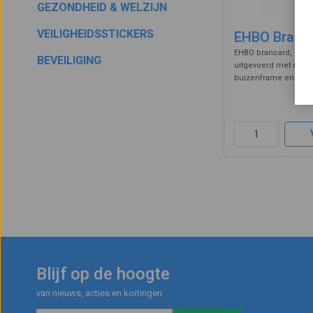
GEZONDHEID & WELZIJN
VEILIGHEIDSSTICKERS
EHBO Branc
EHBO brancard, dubb
BEVEILIGING
uitgevoerd met een 
buizenframe en sterk
Voorzien van 4 hand
grip en geleverd incl
Geschikt voor horizon
van ...
Blijf op de hoogte
van nieuws, acties en kortingen