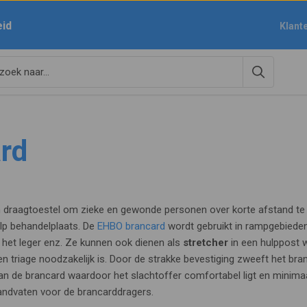
eid
Klant
rd
n draagtoestel om zieke en gewonde personen over korte afstand t
ulp behandelplaats. De
EHBO brancard
wordt gebruikt in rampgebieden,
 het leger enz. Ze kunnen ook dienen als
stretcher
in een hulppost
 triage noodzakelijk is. Door de strakke bevestiging zweeft het bra
an de brancard waardoor het slachtoffer comfortabel ligt en minimaa
handvaten voor de brancarddragers.