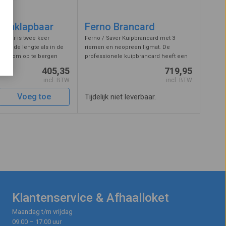
d Inklapbaar
Ferno Brancard
apbaar is twee keer
Ferno / Saver Kuipbrancard met 3
l in de lengte als in de
riemen en neopreen ligmat. De
pact om op te bergen
professionele kuipbrancard heeft een
dig om mee te nemen in
toelaatbaar draaggewicht van 272 kg.
405,35
719,95
nstructie is van
incl. BTW
incl. BTW
aluminium maar toch
Voeg toe
Tijdelijk niet leverbaar.
Klantenservice & Afhaalloket
Maandag t/m vrijdag
09.00 – 17.00 uur