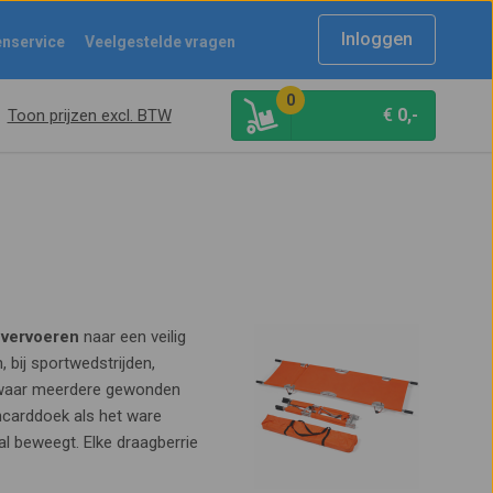
Inloggen
enservice
Veelgestelde vragen
0
€
0,-
Toon prijzen excl. BTW
e
vervoeren
naar een veilig
 bij sportwedstrijden,
 waar meerdere gewonden
ncarddoek als het ware
l beweegt. Elke draagberrie