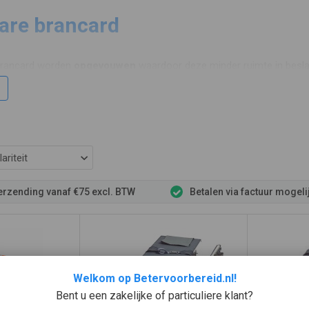
re brancard
 brancard worden
opgevouwen
waardoor deze minder ruimte in besl
 zijde), hierdoor is deze zeer geschikt om te bevestigen in muurbeug
el in de lengte als breedte worden opgevouwen tot een
compact
pak
t of wilt opbergen in de
BHV kast medium
.
ariteit
verzending vanaf €75 excl. BTW
Betalen via factuur mogeli
Welkom op Betervoorbereid.nl!
Bent u een zakelijke of particuliere klant?