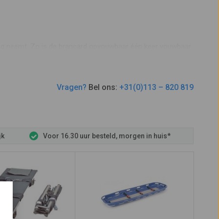
ag neemt. Zo is de brancard opvouwbaar één keer vouwbaar
els aan de wand in uw 1e hulp ruimte. De brancard
ket. Handig als u de brancard meeneemt in de auto voor een
Vragen?
Bel ons:
+31(0)113 – 820 819
jk
Voor 16.30 uur besteld, morgen in huis*