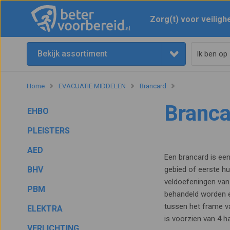
Zorg(t) voor veiligh
Bekijk assortiment
Home
EVACUATIE MIDDELEN
Brancard
Branca
EHBO
PLEISTERS
AED
Een brancard is ee
BHV
gebied of eerste h
veldoefeningen van
PBM
behandeld worden en
tussen het frame v
ELEKTRA
is voorzien van 4 
VERLICHTING