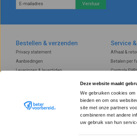
Bestellen & verzenden
Service &
Privacy statement
Afhaal & ret
Aanbiedingen
Betalen per f
Leveringen & levertijden
Controle EHB
Betalingsmogelijkheden
Onderhoud & 
Deze website maakt gebru
Algemene voorwaarden
Garantievoo
We gebruiken cookies om c
Verzendkosten
Klachtenproc
bieden en om ons websitev
Retourneren
site met onze partners vo
combineren met andere inf
uw gebruik van hun servic