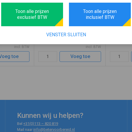
Toon alle prijzen
Toon alle prijzen
ard
Brancard Opvouwbaar
Brancar
exclusief BTW
inclusief BTW
el opvouwbaar,
Brancard opvouwbaar in de lengte, 2
Brancard inkl
aluminium
fixatie riemen met snelsluiting,
vouwbaar, zowe
 kunststof doek.
telescopische handvaten en hoes voor
breedte. Com
VENSTER SLUITEN
grepen met extra
hoofdkussen. Naadloos frame van
maar ook han
114,95
362,40
usief draagtas.
aluminium buizen voor zware belasting.
de auto. De co
incl. BTW
incl. BTW
tale verplaatsing
Polyethyleen doek met anti bacteriële
lichtgewicht 
...
zwaar te be ...
Voeg toe
Voeg toe
Kunnen wij u helpen?
Bel
+31(0)113 – 820 819
Mail naar
info@betervoorbereid.nl