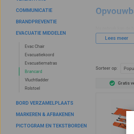
Opvouwba
COMMUNICATIE
BRANDPREVENTIE
Na gebruik kan de
EVACUATIE MIDDELEN
in de lengte (lange
Lees meer
inklapbaar kan zow
Evac Chair
buitensportactivitei
Evacuatiekoord
Evacuatiematras
Sorteer op:
Popul
Brancard
Vluchtladder
Gratis 
Rolstoel
BORD VERZAMELPLAATS
MARKEREN & AFBAKENEN
PICTOGRAM EN TEKSTBORDEN