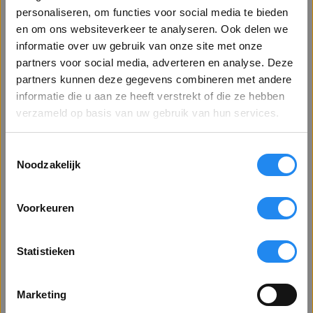
personaliseren, om functies voor social media te bieden
en om ons websiteverkeer te analyseren. Ook delen we
Kenmerken
informatie over uw gebruik van onze site met onze
partners voor social media, adverteren en analyse. Deze
partners kunnen deze gegevens combineren met andere
Welkom op Betervoorbereid.nl!
Gehoorbescherming 3M E-A-
informatie die u aan ze heeft verstrekt of die ze hebben
Bent u een zakelijke of particuliere klant?
verzameld op basis van uw gebruik van hun services.
Rsoft bestellen
Toestemmingsselectie
Toon alle prijzen
Staat u op het punt om gehoorbescherming 3M EARsoft Yellow
Noodzakelijk
exclusief BTW
Neons te bestellen? De oordopjes van 3M zijn de absolute
toppers als het gaat om disposable oorbescherming. Deze
Voorkeuren
oordoppen dempen het volume met maar liefst 36 dB, ondanks
Toon alle prijzen
de eenvoud is dit een professionele oorplug. Door het soepele
inclusief BTW
materiaal ontstaat een perfecte pasvorm die aangenaam te
Statistieken
Lees meer
dragen is. De Arbowet schrijft gehoorbescherming voor bij een
volume van 80 dB of hoger. De werkgever is in die situaties
VENSTER SLUITEN
Marketing
verplicht om gehoorbescherming aan te bieden.