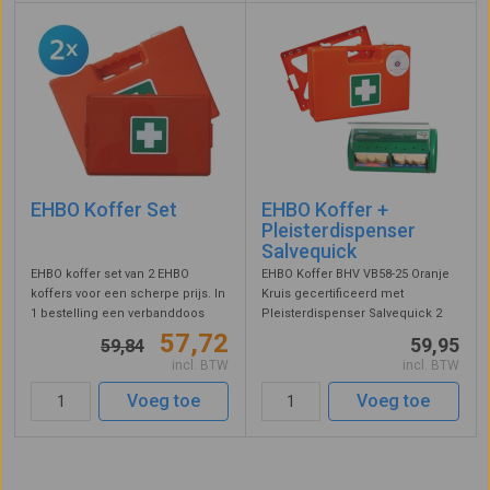
EHBO Koffer Set
EHBO Koffer +
Pleisterdispenser
Salvequick
EHBO koffer set van 2 EHBO
EHBO Koffer BHV VB58-25 Oranje
koffers voor een scherpe prijs. In
Kruis gecertificeerd met
1 bestelling een verbanddoos
Pleisterdispenser Salvequick 2
voor op het werk en voor thuis.
pleistersoorten voor een super
57,72
59,95
59,84
Set bestaat uit een EHBO koffer
voordelige prijs!
incl. BTW
incl. BTW
BHV en een verbanddoos
universeel. 2 vliegen in 1 klap!
Voeg toe
Voeg toe