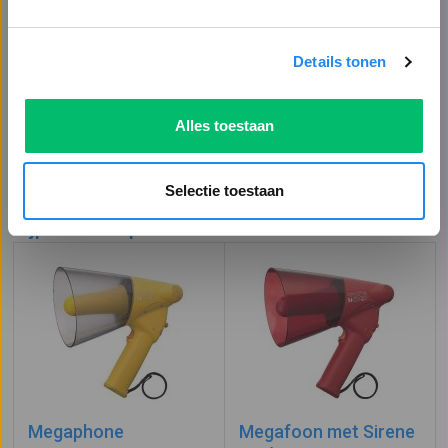
Details tonen
Vragen?
Offerte aanvragen
Alles toestaan
of
Bel: 0113 - 228 802
Stuur een bericht
Selectie toestaan
Bijpassende producten
Megaphone
Megafoon met Sirene