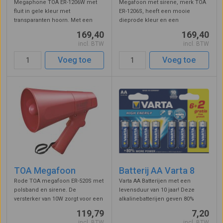
Megaphone TOA ER-1206W met
Megafoon met sirene, merk TOA
fluit in gele kleur met
ER-1206S, heeft een mooie
transparanten hoorn. Met een
dieprode kleur en een
versterker van 10W heeft deze
transparante hoorn van plexiglas
169,40
169,40
megafoon een stemversterking
in dezelfde kleur. Met een
incl. BTW
incl. BTW
tot 250 meter, de fluit heeft een
versterker van 10W heeft deze
reikwijdte tot 315 meter. IPX5
handmegafoon een spraakbereik
Voeg toe
Voeg toe
spatwaterdi ...
van 250 meter. De ...
TOA Megafoon
Batterij AA Varta 8
Rode TOA megafoon ER-520S met
Varta AA Batterijen met een
polsband en sirene. De
levensduur van 10 jaar! Deze
versterker van 10W zorgt voor een
alkalinebatterijen geven 80%
spraakbereik van 250 meter, de
meer opbrengst, geschikt voor
119,79
7,20
sirene heeft een reikwijdte van
apparatuur met een laag
incl. BTW
incl. BTW