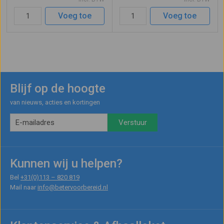
315 meter. Compact van
energieverbruik.
afmetingen en weegt slechts 695
Voeg toe
Voeg toe
gram. Word ...
Blijf op de hoogte
van nieuws, acties en kortingen
Kunnen wij u helpen?
Bel
+31(0)113 – 820 819
Mail naar
info@betervoorbereid.nl