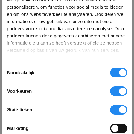
megafoon werkt deze TOA op kleine
batterijen
die in het
personaliseren, om functies voor social media te bieden
handvat worden geplaatst. Hierdoor is het gewicht lager, de
en om ons websiteverkeer te analyseren. Ook delen we
Lees meer
gewichtsverdeling beter en de behuizing kleiner. Door gebruik
informatie over uw gebruik van onze site met onze
van een kwaliteit versterker en speciale techniek van de speaker
partners voor social media, adverteren en analyse. Deze
klint het geluid zuiver waardoor het goed te verstaan is.
partners kunnen deze gegevens combineren met andere
Welkom op Betervoorbereid.nl!
Professionele Megafoon
informatie die u aan ze heeft verstrekt of die ze hebben
Bent u een zakelijke of particuliere klant?
verzameld op basis van uw gebruik van hun services.
Artikelnr. 902
169,40
Toestemmingsselectie
Toon alle prijzen
140,- excl. BTW
Noodzakelijk
exclusief BTW
Leverbaar uit voorraad
Voorkeuren
In winkelmandje
Toon alle prijzen
inclusief BTW
Statistieken
Gratis verzending vanaf €75 excl. BTW
VENSTER SLUITEN
Betalen via factuur mogelijk
Marketing
Voor 16.30 uur besteld, morgen in huis*