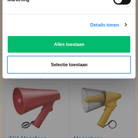
Voor 16.30 uur besteld, morgen in huis*
Details tonen
Vragen?
Offerte aanvragen
Alles toestaan
of
Bel: 0113 - 228 802
Stuur een bericht
Selectie toestaan
Bijpassende producten