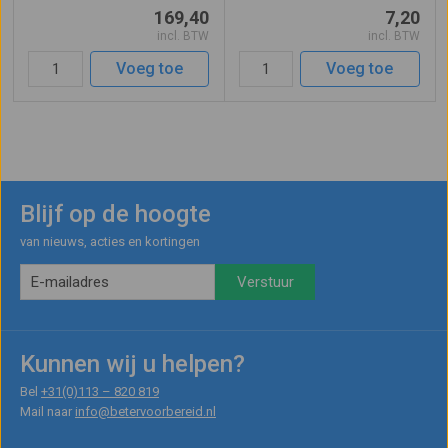
versterker van 10W. Compact van
meer opbrengst, geschikt voor
169,40
7,20
omvang en een bereik van 250
apparatuur met een laag
incl. BTW
incl. BTW
meter. Werkt op 6 AA 1,5V
energieverbruik.
batterijen, hierdoor blijft het een
Voeg toe
Voeg toe
...
Blijf op de hoogte
van nieuws, acties en kortingen
Kunnen wij u helpen?
Bel
+31(0)113 – 820 819
Mail naar
info@betervoorbereid.nl