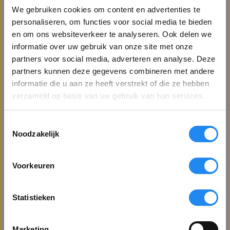
Achterop de megafoon zit een knop waarmee de sirene wordt
We gebruiken cookies om content en advertenties te
geactiveerd. Het volume kan traploos harder of zachter worden
personaliseren, om functies voor social media te bieden
gezet. De megafoon wordt gevoed door 6 AA batterijen, de
en om ons websiteverkeer te analyseren. Ook delen we
Lees meer
sirene werkt hier ongeveer 20 minuten op. Gebruikt u het signaal
informatie over uw gebruik van onze site met onze
als noodsignaal adviseren wij de
TOA ER-1215S
, het geluid van
partners voor social media, adverteren en analyse. Deze
deze sirene is uitgevoerd als een soort ontruimingsalarm.
partners kunnen deze gegevens combineren met andere
Welkom op Betervoorbereid.nl!
Megafoon met Sirene
informatie die u aan ze heeft verstrekt of die ze hebben
Bent u een zakelijke of particuliere klant?
Artikelnr. 167
verzameld op basis van uw gebruik van hun services.
169,40
Toestemmingsselectie
Toon alle prijzen
140,- excl. BTW
Noodzakelijk
exclusief BTW
Leverbaar uit voorraad
Voorkeuren
In winkelmandje
Toon alle prijzen
inclusief BTW
Statistieken
Gratis verzending vanaf €75 excl. BTW
Betalen via factuur mogelijk
VENSTER SLUITEN
Marketing