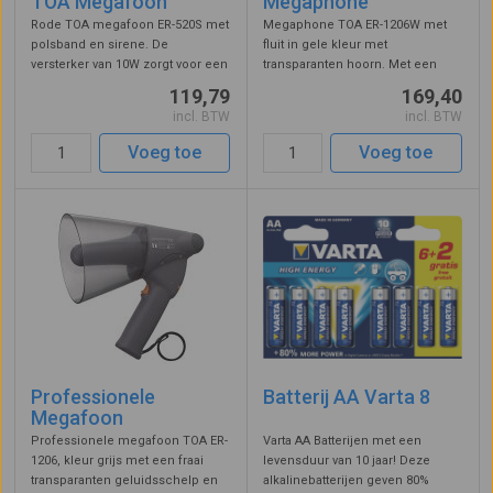
TOA Megafoon
Megaphone
Rode TOA megafoon ER-520S met
Megaphone TOA ER-1206W met
polsband en sirene. De
fluit in gele kleur met
versterker van 10W zorgt voor een
transparanten hoorn. Met een
spraakbereik van 250 meter, de
versterker van 10W heeft deze
119,79
169,40
sirene heeft een reikwijdte van
megafoon een stemversterking
incl. BTW
incl. BTW
315 meter. Compact van
tot 250 meter, de fluit heeft een
afmetingen en weegt slechts 695
reikwijdte tot 315 meter. IPX5
Voeg toe
Voeg toe
gram. Word ...
spatwaterdi ...
Professionele
Batterij AA Varta 8
Megafoon
Professionele megafoon TOA ER-
Varta AA Batterijen met een
1206, kleur grijs met een fraai
levensduur van 10 jaar! Deze
transparanten geluidsschelp en
alkalinebatterijen geven 80%