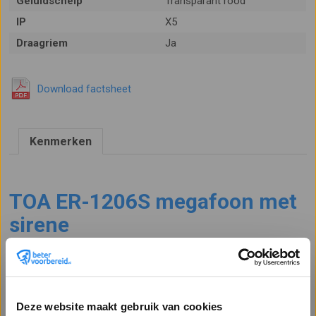
Geluidschelp
Transparant rood
IP
X5
Draagriem
Ja
Download factsheet
Kenmerken
TOA ER-1206S megafoon met
sirene
TOA ER-1206S is een spatwaterdichte megafoon met sirene die
een reikwijdte heeft van 315 meter. De sirene trekt de aandacht
waardoor er meer aandacht is voor het gesproken bericht.
Deze website maakt gebruik van cookies