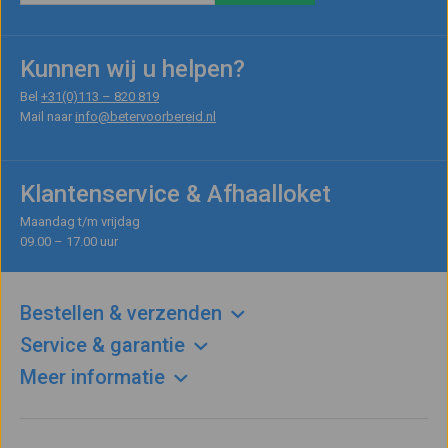
Kunnen wij u helpen?
Bel
+31(0)113 – 820 819
Mail naar
info@betervoorbereid.nl
Klantenservice & Afhaalloket
Maandag t/m vrijdag
09.00 – 17.00 uur
Bestellen & verzenden
Service & garantie
Meer informatie