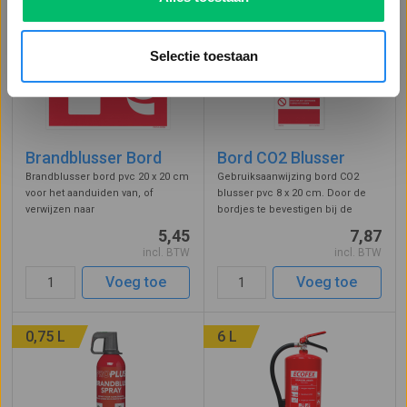
Selectie toestaan
Brandblusser Bord
Bord CO2 Blusser
Brandblusser bord pvc 20 x 20 cm
Gebruiksaanwijzing bord CO2
voor het aanduiden van, of
blusser pvc 8 x 20 cm. Door de
verwijzen naar
bordjes te bevestigen bij de
handblusmiddelen. Het bordje
handblussers zien gebruikers in
5,45
7,87
wordt gebruikt als
één oogopslag voor welke
incl. BTW
incl. BTW
handbrandblussers aan het oog
stoffen de koolzuursneeuw
worden onttrokken, bijvoorbeeld
blusser geschikt is, op welke
Voeg toe
Voeg toe
als ze zich in een kast bevind ...
stoffen het ...
0,75 L
6 L