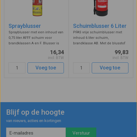
Sprayblusser
Schuimblusser 6 Liter
Sprayblusser met een inhoud van
PFAS vrije schuimblusser met
0,75 liter AFFF schuim voor
inhoud 6 liter schuim,
brandklassen A en F. Blusser is
brandklasse AB. Met de blusstof
PFAS/fluor vrij. Geschikt voor het
uit deze handblusser kunnen
16,34
99,83
doven van kleine beginnende
beginnende branden in vaste
incl. BTW
incl. BTW
branden. Met de blusstof kunnen
stoffen en vloeistoffen worden
vaste stoffen en vetten word ...
geblust. Voldoet aan de eisen van
Voeg toe
Voeg toe
NEN 4001, ...
Blijf op de hoogte
van nieuws, acties en kortingen