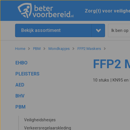
Zorg(t) voor veiligh
Bekijk assortiment
Home
PBM
Mondkapjes
FFP2 Maskers
FFP2 
EHBO
PLEISTERS
10 stuks | KN95 en 
AED
BHV
PBM
Veiligheidshesjes
Verkeersregelaarskleding