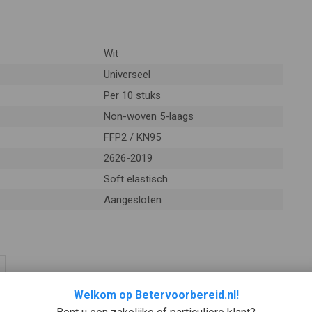
Wit
Universeel
Per 10 stuks
Non-woven 5-laags
FFP2 / KN95
2626-2019
Soft elastisch
Aangesloten
Welkom op Betervoorbereid.nl!