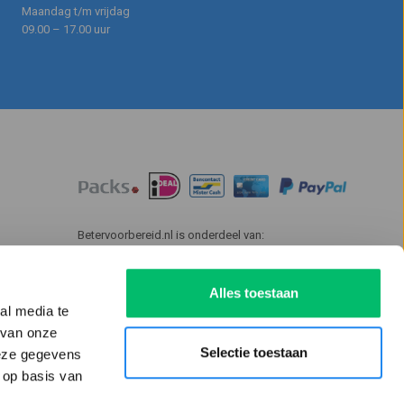
Maandag t/m vrijdag
09.00 – 17.00 uur
Betervoorbereid.nl is onderdeel van:
Alles toestaan
al media te
 van onze
Selectie toestaan
deze gegevens
 op basis van