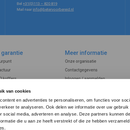
Bel
+31(0)113 – 820 819
Mail naar
info@betervoorbereid.nl
 garantie
Meer informatie
ourpunt
Onze organisatie
actuur
Contactgegevens
O koffers
Inloggen / aanmelden
Controle
Veelgestelde vragen
ik van cookies
rwaarden
Actueel
ontent en advertenties te personaliseren, om functies voor soci
edure
erkeer te analyseren. Ook delen we informatie over uw gebruik
or social media, adverteren en analyse. Deze partners kunnen 
ormatie die u aan ze heeft verstrekt of die ze hebben verzameld
es.