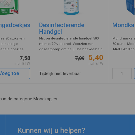
ker op pasvorm door beide handen tegen het masker te
chtig uit te ademen. Bij lekkage rond de neus drukt u de
eviger aan. Bij lekkage op andere plaatsen trekt u de
hterlangs het hoofd en verbindt u ze met elkaar met een
ngsdoekjes
Desinfecterende
Mondkap
Handgel
ip o.i.d.;
ent, alleen met een goed sluitend masker mag u zones met
es 20 stuks van
Flacon desinfecterende handgel 500
Mondmaskers, 
 in handige
ml met 70% alcohol. Voorzien van
50 stuks. Med
gevaar betreden.
eriele doekjes
doseerpomp om de juiste hoeveelheid
14683:2019 n
 van 11 x 12 cm
op uw handen aan te brengen. De
luchtfiltratie 
5,40
7,58
7,09
akt. De
inhoud van de pomp is goed voor ca.
Fijne luchtdo
incl. BTW
incl. BTW
estaat uit een
170 handontsmettingen. Antibacteriële
aanpasbaar op
gel ...
Voeg toe
Tijdelijk niet leverbaar.
en in de categorie Mondkapjes
Kunnen wij u helpen?