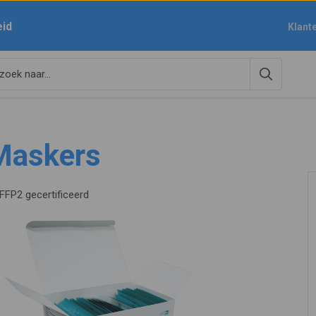
eid
Klant
Maskers
FFP2 gecertificeerd