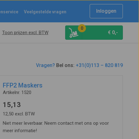
Inloggen
enservice
Veelgestelde vragen
0
€
0,-
Toon prijzen excl. BTW
Vragen?
Bel ons:
+31(0)113 – 820 819
FFP2 Maskers
Artikelnr. 1520
15,13
12,50 excl. BTW
Niet meer leverbaar. Neem contact met ons op voor
meer informatie!