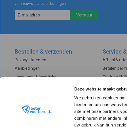
van nieuws, acties en kortingen
Bestellen & verzenden
Service &
Privacy statement
Afhaal & ret
Aanbiedingen
Betalen per f
Leveringen & levertijden
Controle EHB
Betalingsmogelijkheden
Onderhoud & 
Deze website maakt gebru
Algemene voorwaarden
Garantievoo
We gebruiken cookies om c
Verzendkosten
Klachtenproc
bieden en om ons websitev
Retourneren
site met onze partners vo
combineren met andere inf
uw gebruik van hun servic