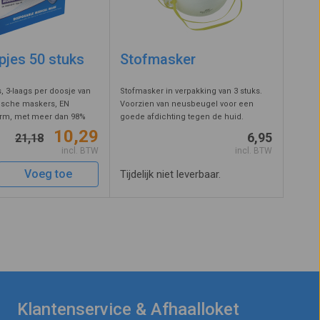
jes 50 stuks
Stofmasker
3-laags per doosje van
Stofmasker in verpakking van 3 stuks.
ische maskers, EN
Voorzien van neusbeugel voor een
orm, met meer dan 98%
goede afdichting tegen de huid.
van deeltjes tot 3 micron.
Stofmaskers filteren kleine stofdeeltjes
10,29
6,95
21,18
orlatende non-woven stof,
waardoor ze niet ingeademd worden.
incl. BTW
incl. BTW
 de vorm van de neus ...
Geschikt voor werkzaamheden zoals za
...
Voeg toe
Tijdelijk niet leverbaar.
Klantenservice & Afhaalloket