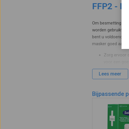
FFP2 - K
Om besmetting te v
worden gebruikt. Al
bent u voldoende b
masker goed aanslu
Zorg ervoor d
voor een goed
Desinfecteer
Lees meer
Vouw het mas
van de vinger
Plaats het ma
Bijpassende 
vervolgens h
Bevestig de 
houdt het mas
Druk met vin
neus;