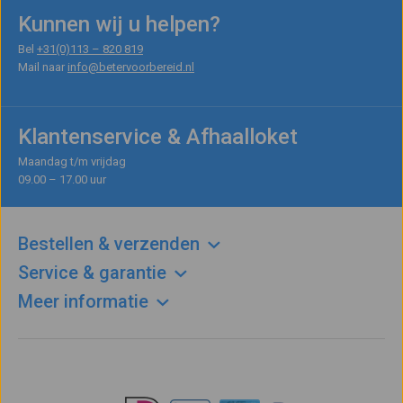
Kunnen wij u helpen?
Bel
+31(0)113 – 820 819
Mail naar
info@betervoorbereid.nl
Klantenservice & Afhaalloket
Maandag t/m vrijdag
09.00 – 17.00 uur
Bestellen & verzenden
Service & garantie
Meer informatie