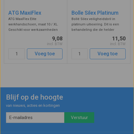
ATG MaxiFlex
Bolle Silex Platinum
ATG MaxiFlex Elite
Bollé Silex veiligheidsbril in
werkhandschoen, maat 10 / XL.
platinum uitvoering. Dit is een
Geschikt voor werkzaamheden
behandeling die de helder
die een extreem nauwkeurige
panoramische lens langdurig
9,08
11,50
handvaardigheid vereisen. Biedt
beschermt tegen beslaan en
incl. BTW
incl. BTW
bescherming tegen
krassen. De anti-slip uitgevoerde
mechanische gevaren conform
poten dragen zeer comfortabel
Voeg toe
Voeg toe
test EN388:2016, resultaat 4121A ...
dankzi ...
Blijf op de hoogte
van nieuws, acties en kortingen