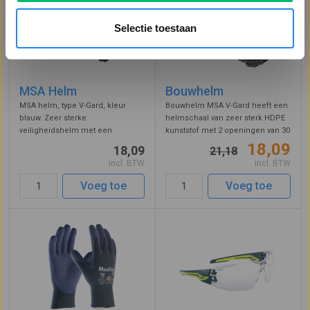
Selectie toestaan
MSA Helm
Bouwhelm
MSA helm, type V-Gard, kleur
Bouwhelm MSA V-Gard heeft een
blauw. Zeer sterke
helmschaal van zeer sterk HDPE
veiligheidshelm met een
kunststof met 2 openingen van 30
onverwoestbaar sterke
mm voor accessoires zoals
18,09
18,09
21,18
helmschaal van HDPE. Het
gelaatbescherming en
incl. BTW
incl. BTW
binnenwerk is op 4 punten aan
gehoorbeschermers. Het
de schaal bevestigd, en
binnenwerk is op veel punten
Voeg toe
Voeg toe
verstelbaar van maat 52 t/m 64
verstelbaar en af te s ...
met draaikn ...