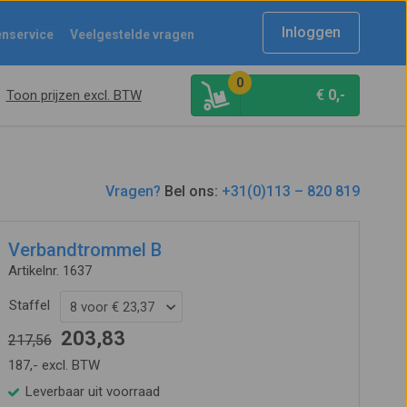
Inloggen
enservice
Veelgestelde vragen
0
€
0,-
Toon prijzen excl. BTW
Vragen?
Bel ons:
+31(0)113 – 820 819
Verbandtrommel B
Artikelnr. 1637
Staffel
8 voor € 23,37
203,83
217,56
187,- excl. BTW
Leverbaar uit voorraad