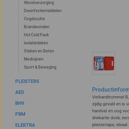
Wondverzorging
Desinfectiemiddelen
Oogdouche
Brandwonden
Hot Cold Pack
Isolatiedeken
Steken en Beten
Medicijnen
Sport & Beweging
PLEISTERS
Productinform
AED
Verbandtrommel B, s
BHV
zijdig gevuld en is
handvat en oog voo
PBM
driekante doek, ee
pleistertape, ideaal
ELEKTRA