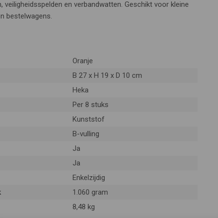
 veiligheidsspelden en verbandwatten. Geschikt voor kleine
en bestelwagens.
Oranje
B 27 x H 19 x D 10 cm
Heka
Per 8 stuks
Kunststof
B-vulling
Ja
Ja
Enkelzijdig
k
1.060 gram
8,48 kg