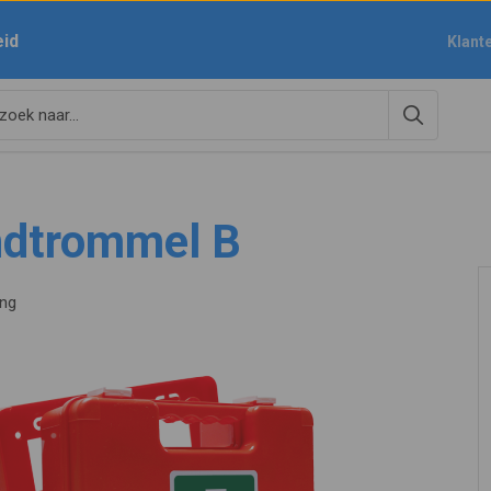
eid
Klant
ndtrommel B
ing