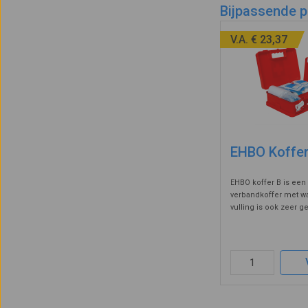
Bijpassende 
V.A. € 23,37
EHBO Koffer
EHBO koffer B is ee
verbandkoffer met w
vulling is ook zeer g
externe locaties werk
ehbo koffer voor bed
verbandkoffer heeft e