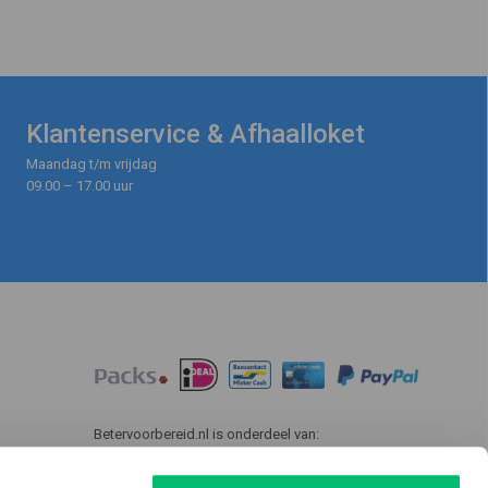
Klantenservice & Afhaalloket
Maandag t/m vrijdag
09.00 – 17.00 uur
Betervoorbereid.nl is onderdeel van: