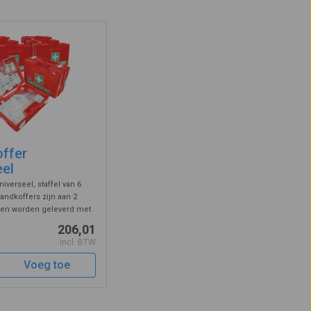
ffer
eel
iverseel, staffel van 6
andkoffers zijn aan 2
 en worden geleverd met
e inhoud bestaat uit een
206,01
 verbandmiddelen voor het
incl. BTW
 alle standaa ...
Voeg toe