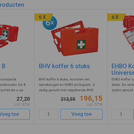
producten
6 X
6 X
 B
BHV koffer 6 stuks
EHBO Ko
Univers
n compacte
BHV koffer 6 stuks, voorzien van
EHBO koffer un
andhouder. De B
wandbeugel en EHBO pictogram. 2-
stuks. De verb
eschikt als u op
zijdig gevuld met uitgebreide BHV
zijden gevuld
t of als uitgebreide
inhoud met pleisters, windsels,
wandbeugel. D
196,15
27,20
212,55
rijfsvoertuigen. De
kompressen, snelverbanden, ideaal
basis vulling
incl. BTW
incl. BTW
en royale ...
zwachtels, verbandschaar, pincet,
behandelen van
beademingsdoekje ...
Voeg toe
Voeg toe