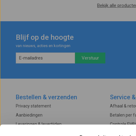
Bekijk alle product
Blijf op de hoogte
van nieuws, acties en kortingen
Bestellen & verzenden
Service &
Privacy statement
Afhaal & ret
Aanbiedingen
Betalen per f
Leveringen & levertijden
Controle EHB
Betalingsmogelijkheden
Onderhoud & 