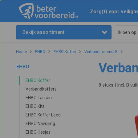
Zorg(t) voor veiligh
Bekijk assortiment
Home
EHBO
EHBO Koffer
Verbandtrommel B
Verba
EHBO
EHBO Koffer
8 stuks | Incl. B vull
Verbandkoffers
EHBO Tassen
EHBO Kits
EHBO Koffer Leeg
EHBO Navulling
EHBO Hesjes