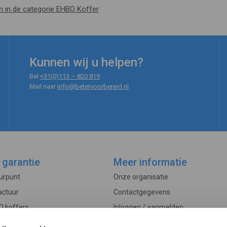
en in de categorie EHBO Koffer
Kunnen wij u helpen?
Bel
+31(0)113 – 820 819
Mail naar
info@betervoorbereid.nl
 garantie
Meer informatie
ourpunt
Onze organisatie
actuur
Contactgegevens
O koffers
Inloggen / aanmelden
Controle
Veelgestelde vragen