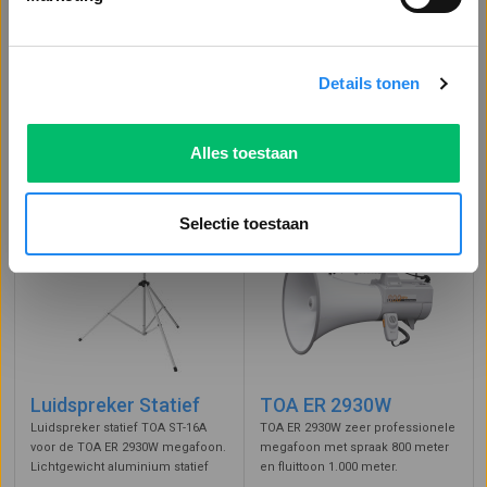
Vragen?
Offerte aanvragen
Details tonen
of
Bel: 0113 - 228 802
Stuur een bericht
Alles toestaan
Bijpassende producten
Selectie toestaan
Luidspreker Statief
TOA ER 2930W
Luidspreker statief TOA ST-16A
TOA ER 2930W zeer professionele
voor de TOA ER 2930W megafoon.
megafoon met spraak 800 meter
Lichtgewicht aluminium statief
en fluittoon 1.000 meter.
met een instelbare hoogte van
Krulsnoer met externe microfoon