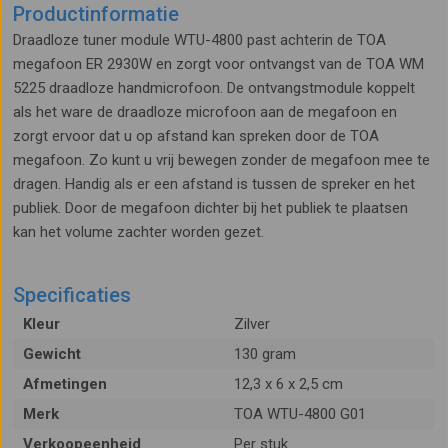
Productinformatie
Draadloze tuner module WTU-4800 past achterin de TOA
megafoon ER 2930W en zorgt voor ontvangst van de TOA WM
5225 draadloze handmicrofoon. De ontvangstmodule koppelt
als het ware de draadloze microfoon aan de megafoon en
zorgt ervoor dat u op afstand kan spreken door de TOA
megafoon. Zo kunt u vrij bewegen zonder de megafoon mee te
dragen. Handig als er een afstand is tussen de spreker en het
publiek. Door de megafoon dichter bij het publiek te plaatsen
kan het volume zachter worden gezet.
Specificaties
Kleur
Zilver
Gewicht
130 gram
Afmetingen
12,3 x 6 x 2,5 cm
Merk
TOA WTU-4800 G01
Verkoopeenheid
Per stuk