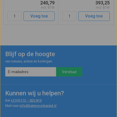
240,79
393,25
1,13 tot 1,66 meter. Aan de
en volume regelaar. Aansluiting
incl. BTW
incl. BTW
onderzijde voorzien van 3
en volume regeling voor externe
uitklapbare benen die voorzien
microfoon en AUX. Wordt gevoed
Voeg toe
Voeg toe
zijn va ...
...
Blijf op de hoogte
van nieuws, acties en kortingen
Kunnen wij u helpen?
Bel
+31(0)113 – 820 819
Mail naar
info@betervoorbereid.nl