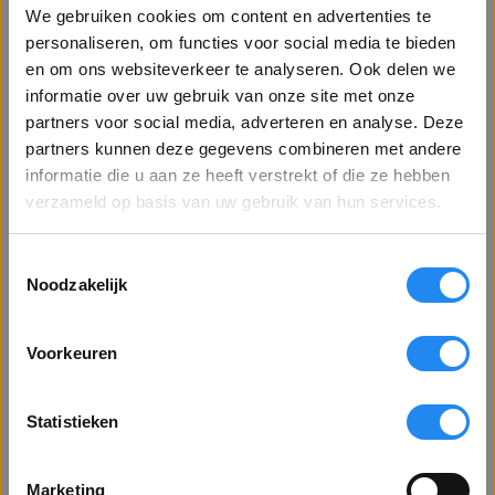
We gebruiken cookies om content en advertenties te
personaliseren, om functies voor social media te bieden
en om ons websiteverkeer te analyseren. Ook delen we
TOA Tuner Module
informatie over uw gebruik van onze site met onze
Artikelnr. 1516
partners voor social media, adverteren en analyse. Deze
partners kunnen deze gegevens combineren met andere
332,75
Welkom op Betervoorbereid.nl!
informatie die u aan ze heeft verstrekt of die ze hebben
275,- excl. BTW
Bent u een zakelijke of particuliere klant?
verzameld op basis van uw gebruik van hun services.
Leverbaar uit voorraad
Toestemmingsselectie
Toon alle prijzen
In winkelmandje
Noodzakelijk
exclusief BTW
Voorkeuren
Gratis verzending vanaf €75 excl. BTW
Toon alle prijzen
Betalen via factuur mogelijk
inclusief BTW
Statistieken
Voor 16.30 uur besteld, morgen in huis*
VENSTER SLUITEN
Marketing