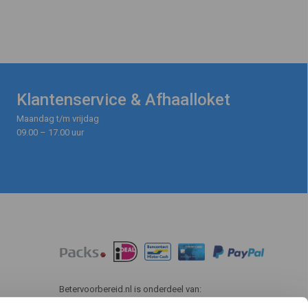
Klantenservice & Afhaalloket
Maandag t/m vrijdag
09.00 – 17.00 uur
Betervoorbereid.nl is onderdeel van: