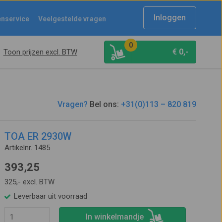
Inloggen
enservice
Veelgestelde vragen
0
€
0,-
Toon prijzen excl. BTW
Vragen?
Bel ons:
+31(0)113 – 820 819
TOA ER 2930W
Artikelnr. 1485
393,25
325,- excl. BTW
Leverbaar uit voorraad
In winkelmandje