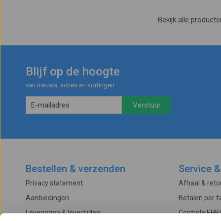
Bekijk alle product
Blijf op de hoogte
van nieuws, acties en kortingen
Bestellen & verzenden
Service &
Privacy statement
Afhaal & ret
Aanbiedingen
Betalen per f
Leveringen & levertijden
Controle EHB