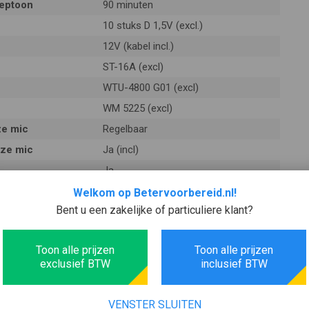
ieptoon
90 minuten
10 stuks D 1,5V (excl.)
12V (kabel incl.)
ST-16A (excl)
WTU-4800 G01 (excl)
WM 5225 (excl)
ze mic
Regelbaar
oze mic
Ja (incl)
Ja
Ja
Welkom op Betervoorbereid.nl!
Bent u een zakelijke of particuliere klant?
on
Ja
Ja
Toon alle prijzen
Toon alle prijzen
Ø 3,5 mini stekker (incl)
exclusief BTW
inclusief BTW
Regelbaar
Ja
VENSTER SLUITEN