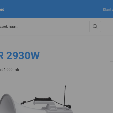
eid
Klant
R 2930W
uit 1.000 mtr