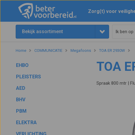
Zorg(t) voor veiligh
Bekijk assortiment
Home
COMMUNICATIE
Megafoons
TOA ER 2930W
TOA E
EHBO
PLEISTERS
Spraak 800 mtr | Fl
AED
BHV
PBM
ELEKTRA
VERLICHTING