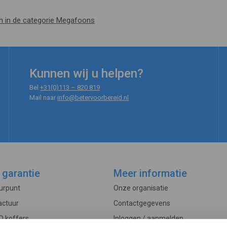
en in de categorie Megafoons
Kunnen wij u helpen?
Bel
+31(0)113 – 820 819
Mail naar
info@betervoorbereid.nl
 garantie
Meer informatie
ourpunt
Onze organisatie
actuur
Contactgegevens
O koffers
Inloggen / aanmelden