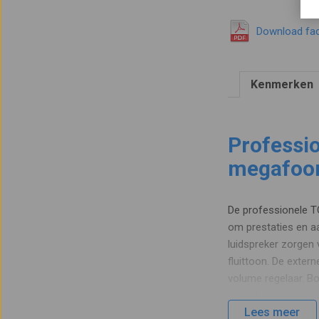
Download fa
Kenmerken
Professi
megafoo
De professionele TO
om prestaties en aa
luidspreker zorgen
fluittoon. De exter
volume regelaar. B
microfoon in gepla
Lees meer
optioneel verkrijgb