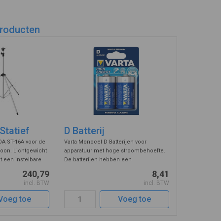
oor de megafoon praten. Vergeet u niet het statief mee te
kunt u de megafoon op elke gewenste locatie vrij in de ruimte
producten
Statief
D Batterij
TOA ST-16A voor de
Varta Monocel D Batterijen voor
on. Lichtgewicht
apparatuur met hoge stroombehoefte.
t een instelbare
De batterijen hebben een
,66 meter. Aan de
gegarandeerde houdbaarheidsdatum
240,79
8,41
an 3 uitklapbare
van 10 jaar.
incl. BTW
incl. BTW
n va ...
Voeg toe
Voeg toe