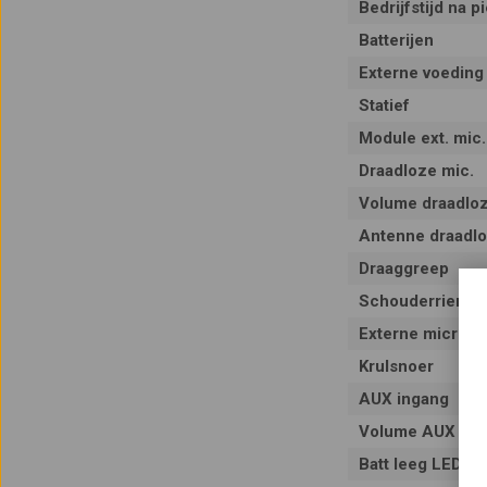
Bedrijfstijd na p
Batterijen
Externe voeding
Statief
Module ext. mic.
Draadloze mic.
Volume draadlo
Antenne draadl
Draaggreep
Schouderriem
Externe microfo
Krulsnoer
AUX ingang
Volume AUX
Batt leeg LED