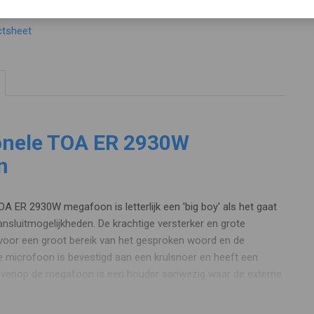
ctsheet
onele TOA ER 2930W
n
A ER 2930W megafoon is letterlijk een 'big boy' als het gaat
nsluitmogelijkheden. De krachtige versterker en grote
 voor een groot bereik van het gesproken woord en de
ne microfoon is bevestigd aan een krulsnoer en heeft een
ovenop de megafoon is een houder aanwezig waar de externe
atst kan worden. De antenne op de megafoon is voor de
are draadloze microfoon die een groot bereik heeft, hiermee