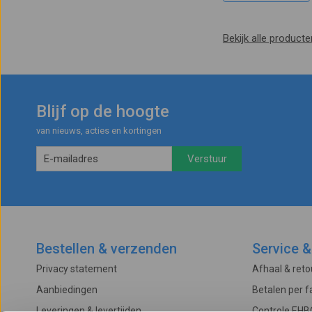
Bekijk alle producte
Blijf op de hoogte
van nieuws, acties en kortingen
Bestellen & verzenden
Service &
Privacy statement
Afhaal & ret
Aanbiedingen
Betalen per f
Leveringen & levertijden
Controle EHB