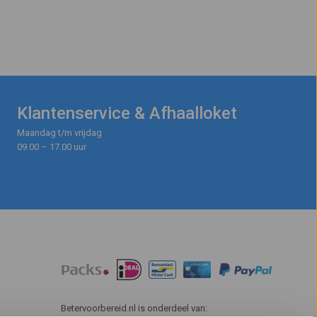
Klantenservice & Afhaalloket
Maandag t/m vrijdag
09.00 – 17.00 uur
Betervoorbereid.nl is onderdeel van: