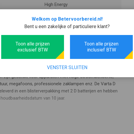
High Energy
Welkom op Betervoorbereid.nl!
Bent u een zakelijke of particuliere klant?
Toon alle prijzen
Toon alle prijzen
exclusief BTW
inclusief BTW
atterijen kopen
VENSTER SLUITEN
en zijn geschikt voor apparaten met hoge stroombehoefte,
tuur, megafoons, professionele zaklampen enz. De Varta D
eleverd in een blisterverpakking met 2 D batterijen en hebben
houdbaarheidsdatum van 10 jaar.