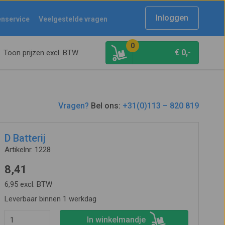
Inloggen
enservice
Veelgestelde vragen
0
€
0,-
Toon prijzen excl. BTW
Vragen?
Bel ons:
+31(0)113 – 820 819
D Batterij
Artikelnr. 1228
8,41
6,95 excl. BTW
Leverbaar binnen 1 werkdag
In winkelmandje