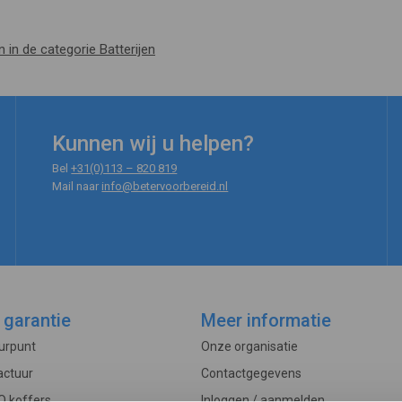
n in de categorie Batterijen
Kunnen wij u helpen?
Bel
+31(0)113 – 820 819
Mail naar
info@betervoorbereid.nl
 garantie
Meer informatie
ourpunt
Onze organisatie
actuur
Contactgegevens
O koffers
Inloggen / aanmelden