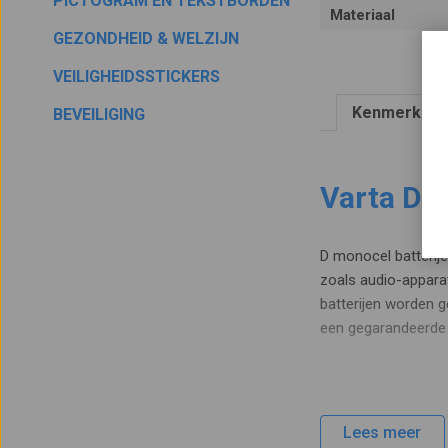
PICTOGRAM EN TEKSTBORDEN
Materiaal
GEZONDHEID & WELZIJN
VEILIGHEIDSSTICKERS
Kenmerken
BEVEILIGING
Varta D B
D monocel batterij
zoals audio-appara
batterijen worden g
een gegarandeerde 
Lees meer