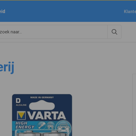
eid
Klant
rij