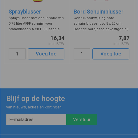
Sprayblusser
Bord Schuimblusser
Sprayblusser met een inhoud van
Gebruiksaanwijzing bord
0,75 liter AFFF schuim voor
schuimblusser pvc 8 x 20 cm.
brandklassen A en F. Blusser is
Door de bordjes te bevestigen bij
PFAS/fluor vrij. Geschikt voor het
de blusmiddelen zien gebruikers
16,34
7,87
doven van kleine beginnende
in één oogopslag voor welke
incl. BTW
incl. BTW
branden. Met de blusstof kunnen
stoffen de schuimblusser
vaste stoffen en vetten word ...
geschikt is, op welke stoffen het
Voeg toe
Voeg toe
blusmid ...
Blijf op de hoogte
van nieuws, acties en kortingen