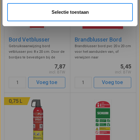
Selectie toestaan
Bord Vetblusser
Brandblusser Bord
Gebruiksaanwijzing bord
Brandblusser bord pvc 20 x 20 cm
vetblusser pvc 8 x 20 cm. Door de
voor het aanduiden van, of
bordjes te bevestigen bij de
verwijzen naar
brandklasse F blusmiddelen zien
handblusmiddelen. Het bordje
7,87
5,45
gebruikers in één oogopslag
wordt gebruikt als
incl. BTW
incl. BTW
voor welke stoffen deze
handbrandblussers aan het oog
handbrandblusser geschikt is, op
worden onttrokken, bijvoorbeeld
Voeg toe
Voeg toe
welk soor ...
als ze zich in een kast bevind ...
0,75 L