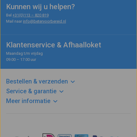
Kunnen wij u helpen?
Bel
+31(0)113 – 820 819
Mail naar
info@betervoorbereid.nl
Klantenservice & Afhaalloket
Maandag t/m vrijdag
09.00 – 17.00 uur
Bestellen & verzenden
Service & garantie
Meer informatie