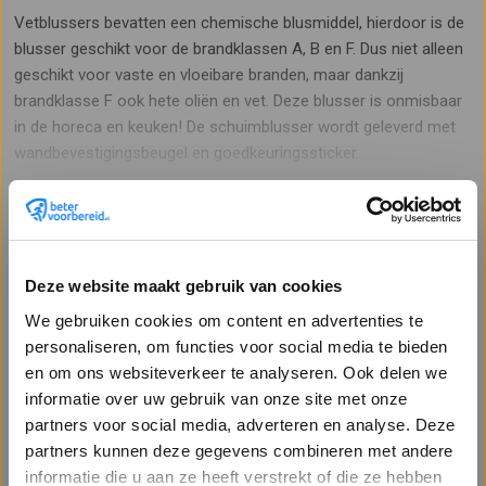
Vetblussers bevatten een chemische blusmiddel, hierdoor is de
blusser geschikt voor de brandklassen A, B en F. Dus niet alleen
geschikt voor vaste en vloeibare branden, maar dankzij
brandklasse F ook hete oliën en vet. Deze blusser is onmisbaar
in de horeca en keuken! De schuimblusser wordt geleverd met
wandbevestigingsbeugel en goedkeuringssticker.
Lees meer
Deze website maakt gebruik van cookies
Vetblusser
We gebruiken cookies om content en advertenties te
Artikelnr. 377
personaliseren, om functies voor social media te bieden
en om ons websiteverkeer te analyseren. Ook delen we
87,73
informatie over uw gebruik van onze site met onze
72,50 excl. BTW
partners voor social media, adverteren en analyse. Deze
Leverbaar uit voorraad
partners kunnen deze gegevens combineren met andere
Welkom op Betervoorbereid.nl!
informatie die u aan ze heeft verstrekt of die ze hebben