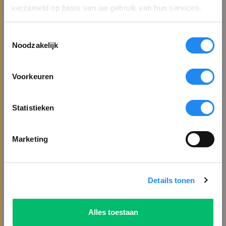
In winkelmandje
Bent u een zakelijke of particuliere klant?
verzameld op basis van uw gebruik van hun services.
Toestemmingsselectie
Toon alle prijzen
Gratis verzending vanaf €75 excl. BTW
Noodzakelijk
exclusief BTW
Betalen via factuur mogelijk
Voor 16.30 uur besteld, morgen in huis*
Voorkeuren
Toon alle prijzen
inclusief BTW
Vragen?
Offerte aanvragen
Statistieken
VENSTER SLUITEN
Marketing
of
Bel: 0113 - 228 802
Stuur een bericht
Details tonen
Bijpassende producten
Alles toestaan