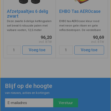
Afzetpaaltjes 6 delig
EHBO Tas AEROcase
zwart
Deze zwarte 6-delige kettingpalen
EHBO tas AEROcase kleur rood
set bevat 6 robuuste palen met
met neon gele ritsen en gele
vulbare voeten, 12,5 meter
reflectiestrepen. De verstelbare
hoogwaardige kunststof
draagriemen zijn van soft
96,20
90,69
schakelketting 6 mm, capjes en
materiaal. De rugzijde is
incl. BTW
incl. BTW
haken. Ideaal voor het markeren
ventilerend uitgevoerd. De tas
van gebieden, parkeerplaatsen
heeft een groot compartiment
Voeg toe
Voeg toe
en open ...
met 5 opberg ...
Blijf op de hoogte
van nieuws, acties en kortingen