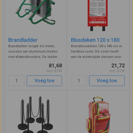
Brandladder
Blusdeken 120 x 180
Brandladder lengte 4,5 meter,
Brandblusdeken 120 x 180 cm in
voorzien van aluminium treden
hardbox cover. De cover heeft
met afstandhouders. De ladder
aan de achterzijde sleuven voor
wordt in geval van nood bevestigd
bevestiging met schroefjes aan
81,68
21,72
in het raamkozijn en maakt het
de wand, tevens bevindt zich hier
incl. BTW
incl. BTW
mogelijk om te vluchten vanaf de
de opvouwinstructie. De
verdiepingsvloer wanneer de ...
blussende werking van een
Voeg toe
Voeg toe
blusdek ...