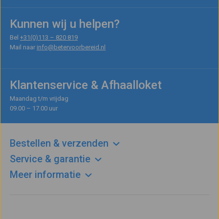
Kunnen wij u helpen?
Bel
+31(0)113 – 820 819
Mail naar
info@betervoorbereid.nl
Klantenservice & Afhaalloket
Maandag t/m vrijdag
09.00 – 17.00 uur
Bestellen & verzenden
Service & garantie
Meer informatie