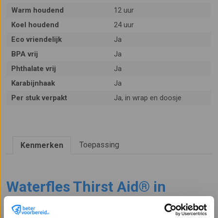
Warm houdend
12 uur
Koel houdend
24 uur
Eco vriendelijk
Ja
BPA vrij
Ja
Phthalate vrij
Ja
Karabijnhaak
Ja
Per stuk verpakt
Ja, in wrap en doosje
Toepassing
Kenmerken
Waterfles Thirst Aid
®
in
Brandblusser-vorm