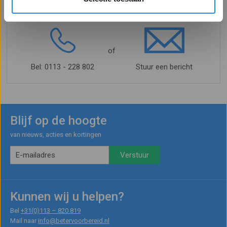
Vragen?
Offerte aanvragen
of
Bel: 0113 - 228 802
Stuur een bericht
Blijf op de hoogte
van nieuws, acties en kortingen
Kunnen wij u helpen?
Bel
+31(0)113 – 820 819
Mail naar
info@betervoorbereid.nl