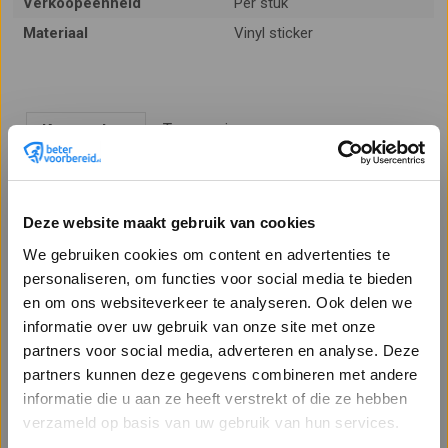
Verkoopeenheid
Per stuk
Materiaal
Vinyl sticker
Toepassing
Kenmerken
Gevaarsetiket ADR
Deze website maakt gebruik van cookies
Besmettelijke Stoffen
We gebruiken cookies om content en advertenties te
personaliseren, om functies voor social media te bieden
en om ons websiteverkeer te analyseren. Ook delen we
Het gevaarsetiket ADR besmettelijke stoffen is een witte
informatie over uw gebruik van onze site met onze
gevarensticker met zwarte kaderrand. Bovenin de sticker is in
partners voor social media, adverteren en analyse. Deze
zwart het biohazard teken afgebeeld. Onderin staat het cijfer 6,
partners kunnen deze gegevens combineren met andere
deze gevarenklasse wordt gebruikt voor giftige en infectueuze
Welkom op Betervoorbereid.nl!
informatie die u aan ze heeft verstrekt of die ze hebben
stoffen.
Bent u een zakelijke of particuliere klant?
verzameld op basis van uw gebruik van hun services.