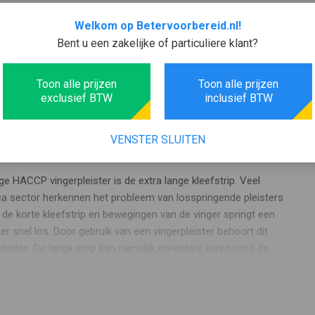
Welkom op Betervoorbereid.nl!
Bent u een zakelijke of particuliere klant?
Instructievideo
Toon alle prijzen
Toon alle prijzen
exclusief BTW
inclusief BTW
o'n lange HACCP
ister
VENSTER SLUITEN
ge HACCP vingerpleister is de extra lange kleefstrip. Veel
a sector herkennen het probleem van losspringende pleisters
 de korte kleefstrip en bewegingen van de vinger springt een
r snel los. Door gebruik van een vingerpleister behoort dit
rleden. De lange strip kan namelijk meerdere keren rond de
den. Deze pleister blijft goed op zijn plaats, zelfs zonder
eister. Wist u dat er ook
pleisterdispensers
verkrijgbaar zijn
auwe HACCP vingerpleisters? Deze wordt aan de muur