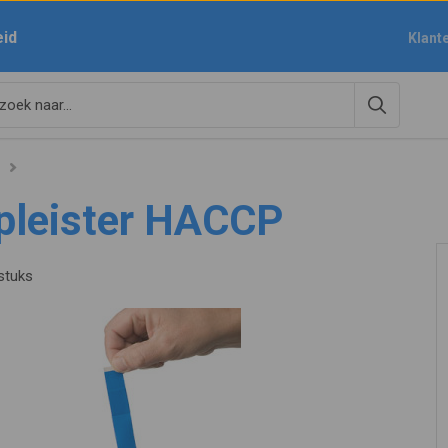
eid
Klant
pleister HACCP
stuks