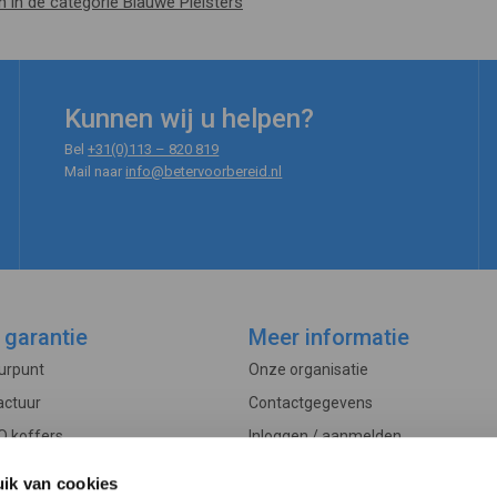
en in de categorie Blauwe Pleisters
Kunnen wij u helpen?
Bel
+31(0)113 – 820 819
Mail naar
info@betervoorbereid.nl
 garantie
Meer informatie
ourpunt
Onze organisatie
actuur
Contactgegevens
O koffers
Inloggen / aanmelden
Controle
Veelgestelde vragen
ik van cookies