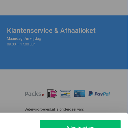
Klantenservice & Afhaalloket
Maandag t/m vrijdag
09.00 – 17.00 uur
Betervoorbereid.nl is onderdeel van:
Alles toestaan