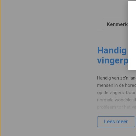
Kenmerken
Handig z
vingerple
Handig van zo'n lan
mensen in de horec
op de vingers. Door
normale wondpleiste
probleem tot het ve
vinger gewikkeld wor
Lees meer
gebruik van hechtpl
met extra lange bl