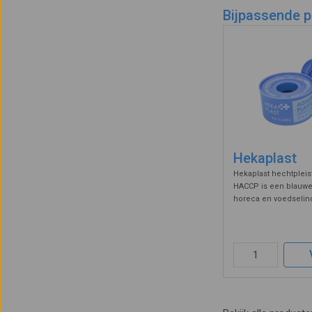
bevestigd, zonder d
Bijpassende 
Deze zijn met één 
Hekaplast
Hekaplast hechtpleis
HACCP is een blauwe 
horeca en voedselind
detecteerbaar is. Met 
kunnen verbanden en
de ideaalzwachtel en fi