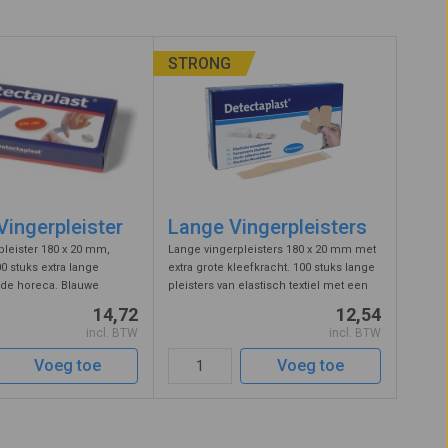
STRONG
ingerpleister
Lange Vingerpleisters
leister 180 x 20 mm,
Lange vingerpleisters 180 x 20 mm met
0 stuks extra lange
extra grote kleefkracht. 100 stuks lange
r de horeca. Blauwe
pleisters van elastisch textiel met een
verplicht in alle sectoren
wondkussen dat niet aan de wond plakt.
14,72
12,54
P eisen moeten voldoen.
Wikkel de lange kleefstrip niet te strak
incl. BTW
incl. BTW
kleefstrip van deze el ...
rond de vinger o ...
Voeg toe
Voeg toe