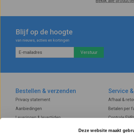
Bekijk alle product
Blijf op de hoogte
van nieuws, acties en kortingen
Bestellen & verzenden
Service &
Privacy statement
Afhaal & ret
Aanbiedingen
Betalen per f
Leveringen & levertijden
Controle EHB
Betalingsmogelijkheden
Onderhoud & 
Deze website maakt gebru