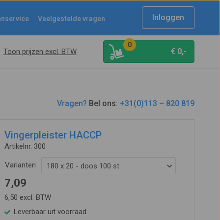
Inloggen
enservice
Veelgestelde vragen
0
€
0,-
Toon prijzen excl. BTW
Vragen?
Bel ons:
+31(0)113 – 820 819
Vingerpleister HACCP
Artikelnr. 300
Varianten
180 x 20 - doos 100 st.
7,09
6,50 excl. BTW
Leverbaar uit voorraad