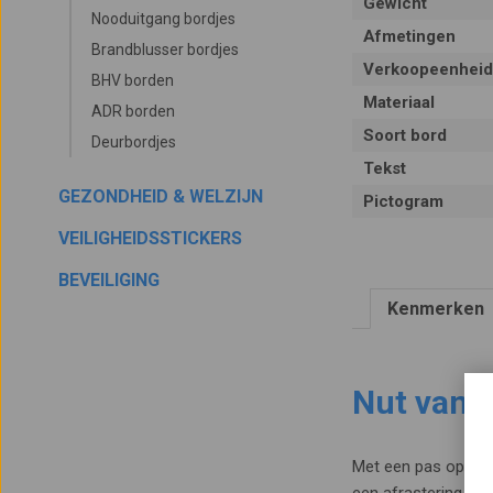
Gewicht
Nooduitgang bordjes
Afmetingen
Brandblusser bordjes
Verkoopeenheid
BHV borden
Materiaal
ADR borden
Soort bord
Deurbordjes
Tekst
GEZONDHEID & WELZIJN
Pictogram
VEILIGHEIDSSTICKERS
BEVEILIGING
Kenmerken
Nut van 
Met een pas op sch