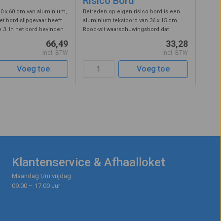
Risico Bord
0 x 60 cm van aluminium,
Betreden op eigen risico bord is een
et bord slipgevaar heeft
aluminium tekstbord van 36 x 15 cm.
e 3. In het bord bevinden
Rood-wit waarschuwingsbord dat
boorde gaten voor
aangeeft dat betreden van het gebied
66,49
33,28
 Modder borden worden
achter dit bord voor op eigen risico is.
incl. BTW
incl. BTW
oogsttijd als agrari ...
Het impliceert dat het gebied wel ...
Voeg toe
Voeg toe
Klantenservice & Afhaalloket
Maandag t/m vrijdag
09.00 – 17.00 uur