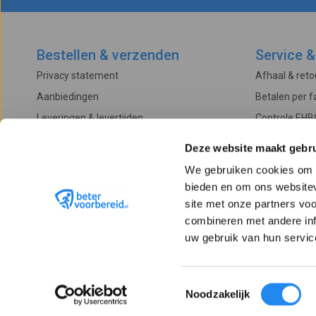
Bestellen & verzenden
Service &
Privacy statement
Afhaal & ret
Aanbiedingen
Betalen per f
Leveringen & levertijden
Controle EHB
Betalingsmogelijkheden
Onderhoud & 
Deze website maakt gebru
Algemene voorwaarden
Garantievoo
We gebruiken cookies om c
Verzendkosten
Klachtenproc
bieden en om ons websitev
Retourneren
site met onze partners vo
combineren met andere inf
uw gebruik van hun servic
Toestemmingsselectie
Noodzakelijk