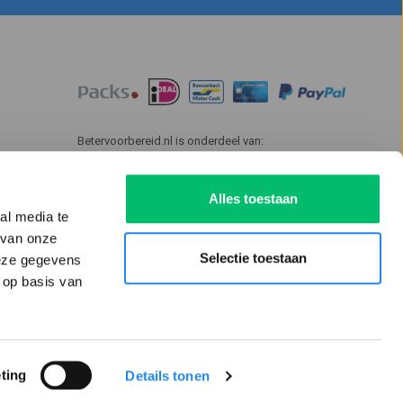
Betervoorbereid.nl is onderdeel van:
Alles toestaan
al media te
 van onze
Selectie toestaan
deze gegevens
 op basis van
ting
Details tonen