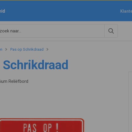
eid
Klant
en
Pas op Schrikdraad
 Schrikdraad
nium Reliëfbord