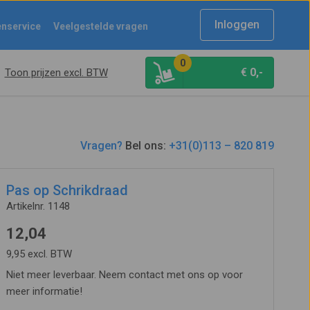
Inloggen
enservice
Veelgestelde vragen
0
€
0,-
Toon prijzen excl. BTW
Vragen?
Bel ons:
+31(0)113 – 820 819
Pas op Schrikdraad
Artikelnr. 1148
12,04
9,95 excl. BTW
Niet meer leverbaar. Neem contact met ons op voor
meer informatie!