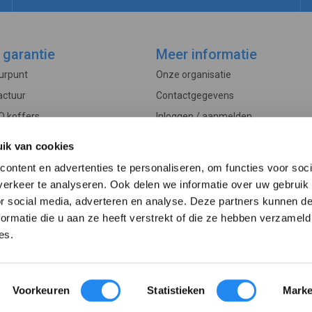
 garantie
Meer informatie
ourpunt
Onze organisatie
actuur
Contactgegevens
O koffers
Inloggen / aanmelden
Controle
Veelgestelde vragen
ik van cookies
rwaarden
Actueel
ontent en advertenties te personaliseren, om functies voor soci
edure
erkeer te analyseren. Ook delen we informatie over uw gebruik
or social media, adverteren en analyse. Deze partners kunnen 
ormatie die u aan ze heeft verstrekt of die ze hebben verzameld
es.
© 2013 - 2026 betervoorbereid.nl
Voorkeuren
Statistieken
Marke