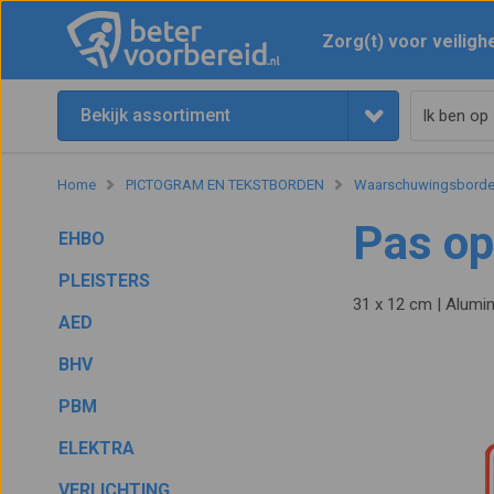
Zorg(t) voor veiligh
Bekijk assortiment
Home
PICTOGRAM EN TEKSTBORDEN
Waarschuwingsbord
Pas op
EHBO
PLEISTERS
31 x 12 cm | Alumi
AED
BHV
PBM
ELEKTRA
VERLICHTING