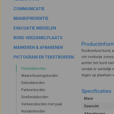
COMMUNICATIE
BRANDPREVENTIE
EVACUATIE MIDDELEN
BORD VERZAMELPLAATS
Productinform
MARKEREN & AFBAKENEN
Rookverbod bord, a
om rookvrije zones 
PICTOGRAM EN TEKSTBORDEN
achter het bord ni
Verbodsborden
omdat er wettelijk 
tegen op plaatsen w
Waarschuwingsborden
Gebodsborden
Parkeerborden
Specificaties
Snelheidsborden
Kleur
Verkeersborden met paal
Gewicht
Hondenborden
Afmetingen