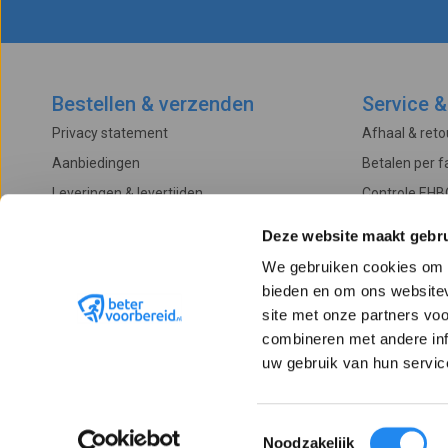
Bestellen & verzenden
Service &
Privacy statement
Afhaal & ret
Aanbiedingen
Betalen per f
Leveringen & levertijden
Controle EHB
Betalingsmogelijkheden
Onderhoud & 
Deze website maakt gebru
Algemene voorwaarden
Garantievoo
We gebruiken cookies om c
Verzendkosten
Klachtenproc
bieden en om ons websitev
Retourneren
site met onze partners vo
combineren met andere inf
uw gebruik van hun servic
Toestemmingsselectie
Noodzakelijk