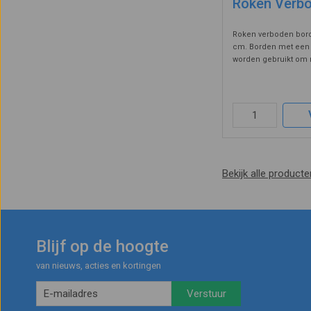
Roken Verb
Roken verboden bord
cm. Borden met een
worden gebruikt om 
aan te duiden. Het v
een witte achtergron
zwarte tekst "Roken 
Rookverbo ...
Bekijk alle product
Blijf op de hoogte
van nieuws, acties en kortingen