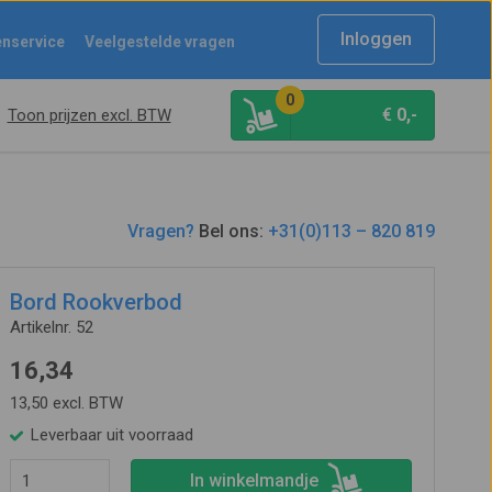
Inloggen
enservice
Veelgestelde vragen
0
€
0,-
Toon prijzen excl. BTW
Vragen?
Bel ons:
+31(0)113 – 820 819
Bord Rookverbod
Artikelnr. 52
16,34
13,50 excl. BTW
Leverbaar uit voorraad
In winkelmandje