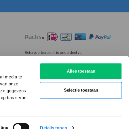
Betervoorbereid.nl is onderdeel van:
Alles toestaan
al media te
 van onze
Selectie toestaan
deze gegevens
 op basis van
ting
Details tonen