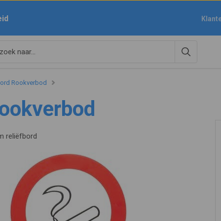
eid
Klant
ord Rookverbod
Rookverbod
m reliëfbord