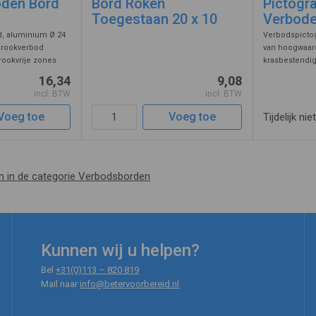
oden Bord
Bord Roken
Pictogr
Toegestaan 20 x 10
Verbod
, aluminium Ø 24
Verbodspicto
 rookverbod
van hoogwaard
rookvrije zones
krasbestendi
erbodsbord heeft
snelle bevest
16,34
9,08
d, rode rand en
de achterzijde
incl. BTW
incl. BTW
Verboden".
Voeg toe
Voeg toe
Tijdelijk nie
en in de categorie Verbodsborden
Kunnen wij u helpen?
Bel
+31(0)113 – 820 819
Mail naar
info@betervoorbereid.nl