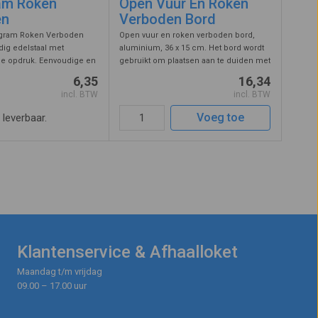
am Roken
Open Vuur En Roken
en
Verboden Bord
gram Roken Verboden
Open vuur en roken verboden bord,
ig edelstaal met
aluminium, 36 x 15 cm. Het bord wordt
ge opdruk. Eenvoudige en
gebruikt om plaatsen aan te duiden met
iging d.m.v. kleefpad op
een verhoogd risico op brand. De
6,35
16,34
.
toepassing is veelzijdig, het bord
incl. BTW
incl. BTW
brandgevaar kan geplaatst worden in ...
Voeg toe
t leverbaar.
Klantenservice & Afhaalloket
Maandag t/m vrijdag
09.00 – 17.00 uur