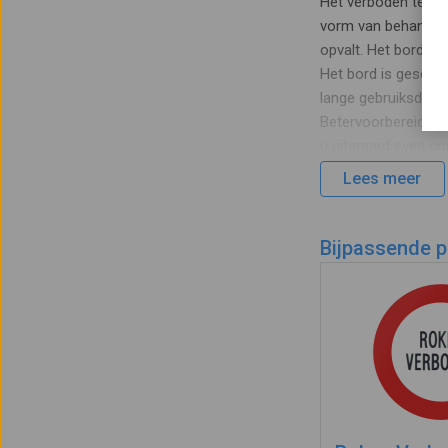
Het verboden te ro
vorm van behandele
opvalt. Het bord he
Het bord is geschik
lange gebruiksduur 
Betervoorbereid.nl. 
u uiteraard even c
Lees meer
Bijpassende 