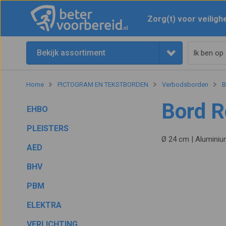
Zorg(t) voor veiligh
Bekijk assortiment
Home
PICTOGRAM EN TEKSTBORDEN
Verbodsborden
B
Bord 
EHBO
PLEISTERS
Ø 24 cm | Aluminiu
AED
BHV
PBM
ELEKTRA
VERLICHTING