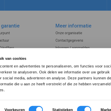
 garantie
Meer informatie
ourpunt
Onze organisatie
actuur
Contactgegevens
O koffers
Inloggen / aanmelden
Controle
Veelgestelde vragen
ik van cookies
rwaarden
Actueel
ontent en advertenties te personaliseren, om functies voor soci
edure
erkeer te analyseren. Ook delen we informatie over uw gebruik
or social media, adverteren en analyse. Deze partners kunnen 
ormatie die u aan ze heeft verstrekt of die ze hebben verzameld
es.
© 2013 - 2026 betervoorbereid.nl
Voorkeuren
Statistieken
Marke