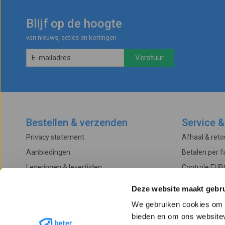
Blijf op de hoogte
van nieuws, acties en kortingen
Bestellen & verzenden
Service &
Privacy statement
Afhaal & ret
Aanbiedingen
Betalen per f
Leveringen & levertijden
Controle EHB
Betalingsmogelijkheden
Onderhoud & 
Deze website maakt gebru
Algemene voorwaarden
Garantievoo
We gebruiken cookies om c
Verzendkosten
Klachtenproc
bieden en om ons websitev