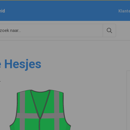
eid
Klant
 Hesjes
L