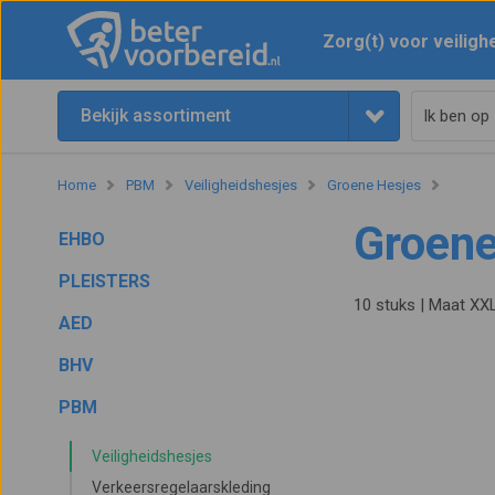
Zorg(t) voor veiligh
Bekijk assortiment
Home
PBM
Veiligheidshesjes
Groene Hesjes
Groene
EHBO
PLEISTERS
10 stuks | Maat XX
AED
BHV
PBM
Veiligheidshesjes
Verkeersregelaarskleding