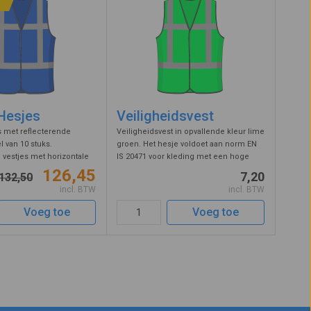
Hesjes
Veiligheidsvest
 met reflecterende
Veiligheidsvest in opvallende kleur lime
l van 10 stuks.
groen. Het hesje voldoet aan norm EN
 vestjes met horizontale
IS 20471 voor kleding met een hoge
eflectiestrepen en
zichtbaarheid. Met de horizontale en
126,45
7,20
132,50
uiting. Door het dragen
verticale strepen valt u ook in het
incl. BTW
incl. BTW
gheidshesje bent u snel
donker erg goed op. Het hesje ...
Voeg toe
Voeg toe