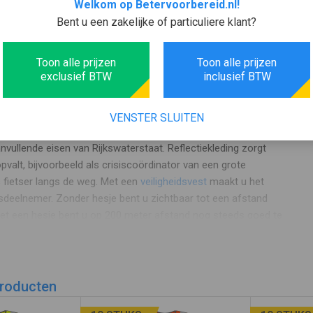
Welkom op Betervoorbereid.nl!
Bent u een zakelijke of particuliere klant?
Toon alle prijzen
Toon alle prijzen
d lime groene hesjes
exclusief BTW
inclusief BTW
 bijzonder frisse kleur die extra opvallend is door de
VENSTER SLUITEN
ticale strepen. Door deze RWS strepen voldoet het aan norm
vullende eisen van Rijkswaterstaat. Reflectiekleding zorgt
pvalt, bijvoorbeeld als crisiscoördinator van een grote
ls fietser langs de weg. Met een
veiligheidsvest
maakt u het
rsdeelnemer. Zonder hesje bent u zichtbaar tot een afstand
met een hesje bent u op 200 meter afstand nog steeds goed te
producten