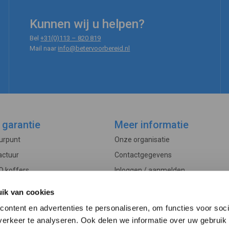
Kunnen wij u helpen?
Bel
+31(0)113 – 820 819
Mail naar
info@betervoorbereid.nl
 garantie
Meer informatie
ourpunt
Onze organisatie
actuur
Contactgegevens
O koffers
Inloggen / aanmelden
Controle
Veelgestelde vragen
ik van cookies
rwaarden
Actueel
ontent en advertenties te personaliseren, om functies voor soci
edure
erkeer te analyseren. Ook delen we informatie over uw gebruik