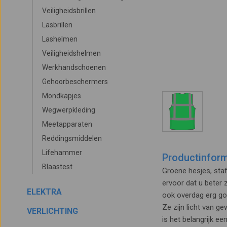
Veiligheidsbrillen
Lasbrillen
Lashelmen
Veiligheidshelmen
Werkhandschoenen
Gehoorbeschermers
Mondkapjes
Wegwerpkleding
Meetapparaten
Reddingsmiddelen
Lifehammer
Productinform
Blaastest
Groene hesjes, staf
ervoor dat u beter z
ELEKTRA
ook overdag erg goed
Ze zijn licht van g
VERLICHTING
is het belangrijk ee