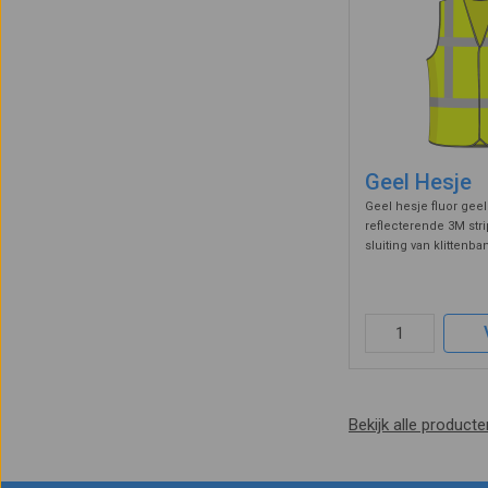
Geel Hesje
Geel hesje fluor gee
reflecterende 3M str
sluiting van klittenb
klasse 2 van norm EN
striping is een aanvu
Rijkswaterstaat, dit he
Bekijk alle producte