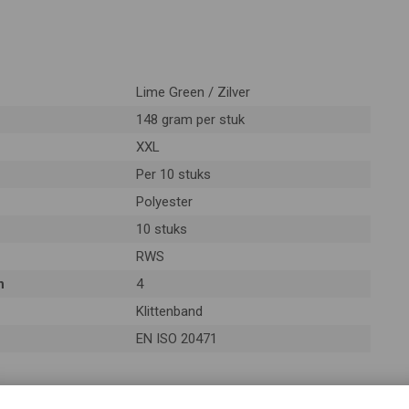
Lime Green / Zilver
148 gram per stuk
XXL
Per 10 stuks
Polyester
10 stuks
RWS
n
4
Klittenband
EN ISO 20471