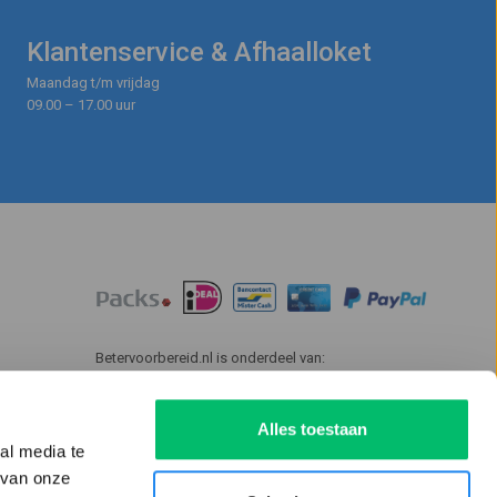
Klantenservice & Afhaalloket
Maandag t/m vrijdag
09.00 – 17.00 uur
Betervoorbereid.nl is onderdeel van:
Alles toestaan
al media te
 van onze