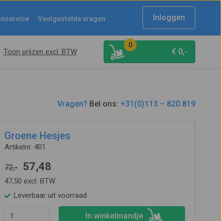
Inloggen
enservice
Veelgestelde vragen
0
€
0,-
Toon prijzen excl. BTW
Vragen?
Bel ons:
+31(0)113 – 820 819
Groene Hesjes
Artikelnr. 401
57,48
72,-
47,50 excl. BTW
Leverbaar uit voorraad
In winkelmandje