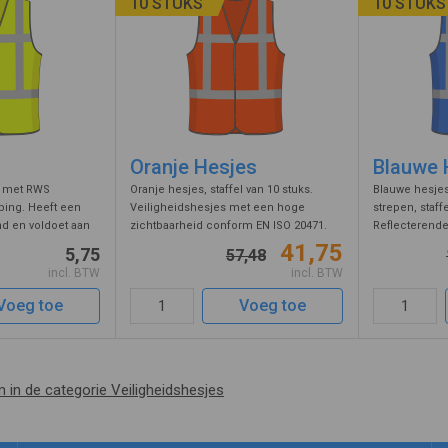
10 STUKS
10 STUKS
Oranje Hesjes
Blauwe 
l met RWS
Oranje hesjes, staffel van 10 stuks.
Blauwe hesjes
iping. Heeft een
Veiligheidshesjes met een hoge
strepen, staffe
and en voldoet aan
zichtbaarheid conform EN ISO 20471.
Reflecterende
 ISO 20471. RWS
Deze vesten hebben 4 reflecterende
en verticale r
41,75
5,75
57,48
llende eis van
strepen, 2 horizontaal en 2 verticaal.
klittenband sl
incl. BTW
incl. BTW
sje heeft hor ...
Door de reflectie banden valt u in he ...
van een veili
herken ...
Voeg toe
Voeg toe
n in de categorie Veiligheidshesjes