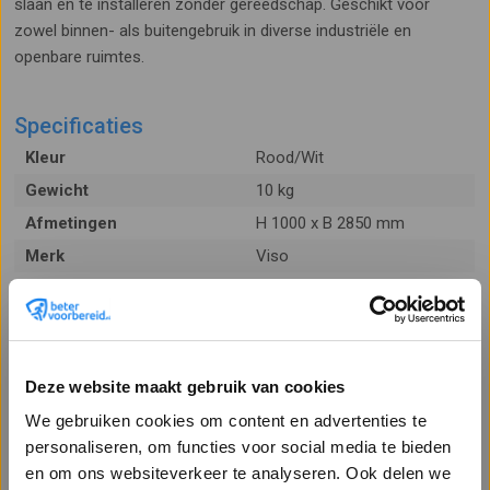
slaan en te installeren zonder gereedschap. Geschikt voor
zowel binnen- als buitengebruik in diverse industriële en
openbare ruimtes.
Specificaties
Kleur
Rood/Wit
Gewicht
10 kg
Afmetingen
H 1000 x B 2850 mm
Merk
Viso
Verkoopeenheid
Per stuk
Materiaal
Gepoedercoat staal
Deze website maakt gebruik van cookies
We gebruiken cookies om content en advertenties te
Toepassing
Kenmerken
personaliseren, om functies voor social media te bieden
en om ons websiteverkeer te analyseren. Ook delen we