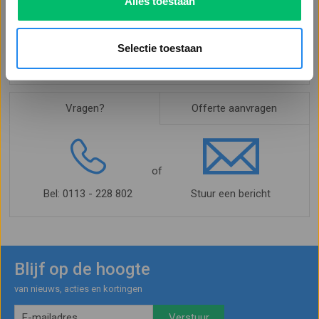
Alles toestaan
Gratis verzending vanaf €75 excl. BTW
Betalen via factuur mogelijk
Selectie toestaan
Voor 16.30 uur besteld, morgen in huis*
Vragen?
Offerte aanvragen
of
Bel: 0113 - 228 802
Stuur een bericht
Blijf op de hoogte
van nieuws, acties en kortingen