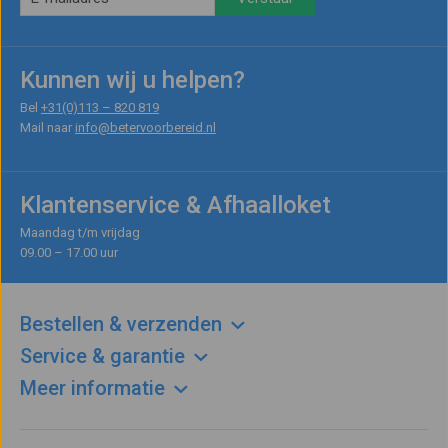
Kunnen wij u helpen?
Bel
+31(0)113 – 820 819
Mail naar
info@betervoorbereid.nl
Klantenservice & Afhaalloket
Maandag t/m vrijdag
09.00 – 17.00 uur
Bestellen & verzenden
Service & garantie
Meer informatie