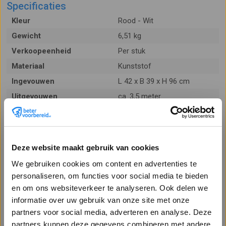
Specificaties
Kleur
Rood - Wit
Gewicht
6,51 kg
Verkoopeenheid
Per stuk
Materiaal
Kunststof
Ingevouwen
L 42 x B 39 x H 96 cm
Uitgevouwen
ca. 3,5 meter
Kenmerken
Deze website maakt gebruik van cookies
We gebruiken cookies om content en advertenties te
personaliseren, om functies voor social media te bieden
Afzethek rood / wit
en om ons websiteverkeer te analyseren. Ook delen we
informatie over uw gebruik van onze site met onze
partners voor social media, adverteren en analyse. Deze
Robuust afzethek in de kleurstelling rood - wit, snel uitvouwbaar
partners kunnen deze gegevens combineren met andere