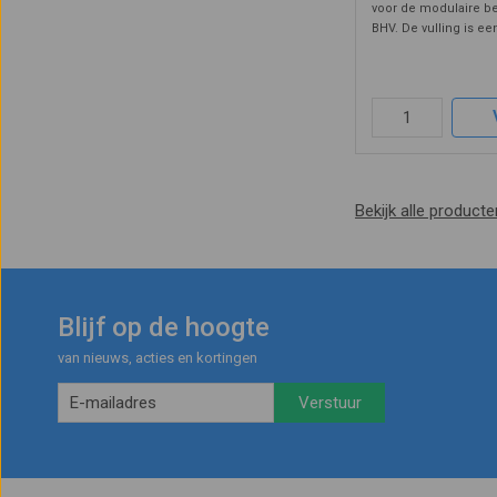
voor de modulaire b
BHV. De vulling is ee
voor branches waar
tijdens werkzaamhe
ontstaan zoals horec
slijpw ...
Bekijk alle product
Blijf op de hoogte
van nieuws, acties en kortingen