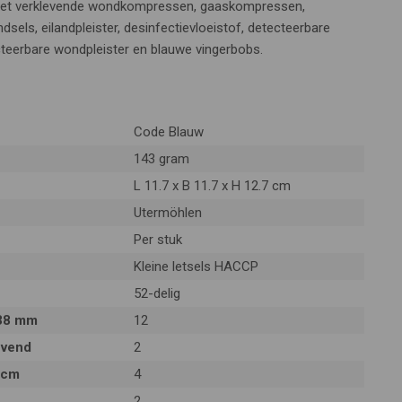
niet verklevende wondkompressen, gaaskompressen,
ndsels, eilandpleister, desinfectievloeistof, detecteerbare
ecteerbare wondpleister en blauwe vingerbobs.
Code Blauw
143 gram
L 11.7 x B 11.7 x H 12.7 cm
Utermöhlen
Per stuk
Kleine letsels HACCP
52-delig
 38 mm
12
evend
2
 cm
4
2