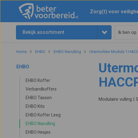
Zorg(t) voor veiligh
Bekijk assortiment
Home
EHBO
EHBO Navulling
Utermohlen Module 1 HAC
Utermo
EHBO
HACC
EHBO Koffer
Verbandkoffers
EHBO Tassen
Modulaire vulling | 
EHBO Kits
EHBO Koffer Leeg
EHBO Navulling
EHBO Hesjes