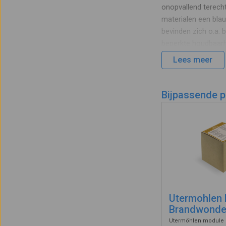
onopvallend terec
materialen een blau
bevinden zich o.a. 
beperkte houdbaarh
verstreken.
Lees meer
Inhoud U
Bijpassende 
12 x Wondhec
15 x Detectee
10 x
Detectee
1 x Eilandple
2 x Niet ver
4 x Gaaskomp
2 x Elastisch
Utermohlen 
5 x Vingerbo
Brandwond
1 x Reinigings
Utermöhlen module