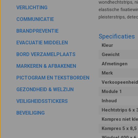
wondhechtstrips, 
VERLICHTING
elastische fixatiewi
pleisterstrips, det
COMMUNICATIE
BRANDPREVENTIE
Specificaties
EVACUATIE MIDDELEN
Kleur
BORD VERZAMELPLAATS
Gewicht
Afmetingen
MARKEREN & AFBAKENEN
Merk
PICTOGRAM EN TEKSTBORDEN
Verkoopeenheid
GEZONDHEID & WELZIJN
Module 1
Inhoud
VEILIGHEIDSSTICKERS
Hechtstrips 6 x
BEVEILIGING
Kompres niet kl
Kompres 5 x 8,5
Windsel 400 x 6