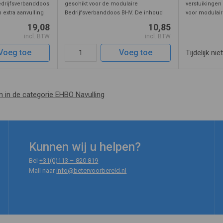
edrijfsverbanddoos
geschikt voor de modulaire
verstuikingen 
n extra aanvulling
Bedrijfsverbanddoos BHV. De inhoud
voor modulair
 brandwonden
wordt gebruikt als er producten zijn
BHV. Deze vul
19,08
10,85
den kunnen
gebruikt of over de datum zijn. De
met een verv
incl. BTW
incl. BTW
akeukens, las- en
producten in deze navulling worden
te vervangen of
gebruik ...
Voeg toe
Voeg toe
Tijdelijk nie
en in de categorie EHBO Navulling
Kunnen wij u helpen?
Bel
+31(0)113 – 820 819
Mail naar
info@betervoorbereid.nl