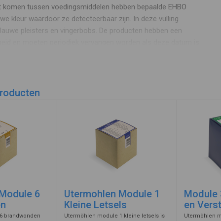
ht komen tussen voedingsmiddelen hebben bepaalde EHBO
we kleur waardoor ze detecteerbaar zijn. In deze vulling
blauwe pleisters en vingerbobs. De producten hebben een
eid en moeten periodiek vervangen worden als deze datum is
termohlen module 1 HACCP
producten
htstrip 6 x 38 mm
rbare pleisterstrips assorti 3 maten
rbare wondpleister 1 m x 6 cm
ister 8 x 10 cm (rondom plakstrip)
klevend wondkompres 10 x 10 cm
res non-woven 5 x 8,5 cm
 Fixatiewindsel 4 m x 6 cm
Module 6
Utermohlen Module 1
Module 
b blauw
en
Kleine Letsels
en Vers
vloeistof 30 ml flesje
 6 brandwonden
Utermöhlen module 1 kleine letsels is
Utermöhlen m