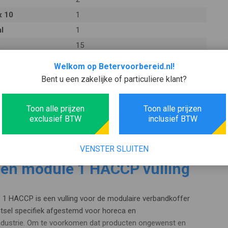
x 10
1
l
1
15
 cm
10
Welkom op Betervoorbereid.nl!
5
Bent u een zakelijke of particuliere klant?
Toon alle prijzen
Toon alle prijzen
exclusief BTW
inclusief BTW
VENSTER SLUITEN
en module 1 HACCP vulling
1 HACCP is een vulling voor de modulaire verbandkoffer
etsel specifiek afgestemd voor horeca en
ndustrie. Om te voorkomen dat producten ongewenst en