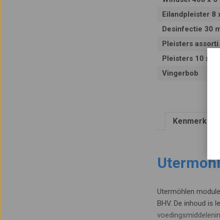
Eilandpleister 8 
Desinfectie 30 m
Pleisters assorti
Pleisters 10 x 6
Vingerbob
Kenmerken
Utermohl
Utermöhlen module 
BHV. De inhoud is l
voedingsmiddeleni