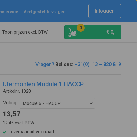
Inloggen
enservice
Veelgestelde vragen
0
€
0,-
Toon prijzen excl. BTW
Vragen?
Bel ons:
+31(0)113 – 820 819
Utermohlen Module 1 HACCP
Artikelnr. 1028
Vulling
Module 6 - HACCP
13,57
12,45 excl. BTW
Leverbaar uit voorraad