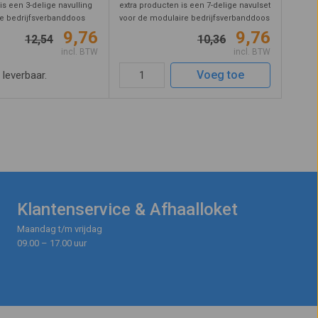
is een 3-delige navulling
extra producten is een 7-delige navulset
e bedrijfsverbanddoos
voor de modulaire bedrijfsverbanddoos
ling is geschikt om oude
BHV. Deze vulling bevat producten die
9,76
9,76
12,54
10,36
allen houdbaarheidsdatum
de hulpverlener nodig heeft om eerste
incl. BTW
incl. BTW
 om bij te vull ...
hulp te verlenen. De in ...
Voeg toe
t leverbaar.
Klantenservice & Afhaalloket
Maandag t/m vrijdag
09.00 – 17.00 uur