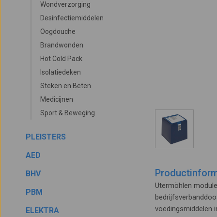
Wondverzorging
Desinfectiemiddelen
Oogdouche
Brandwonden
Hot Cold Pack
Isolatiedeken
Steken en Beten
Medicijnen
Sport & Beweging
PLEISTERS
AED
Productinform
BHV
Utermöhlen module 
PBM
bedrijfsverbanddoos
voedingsmiddelen in
ELEKTRA