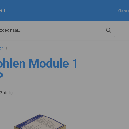
eid
Klant
CP
hlen Module 1
P
52-delig