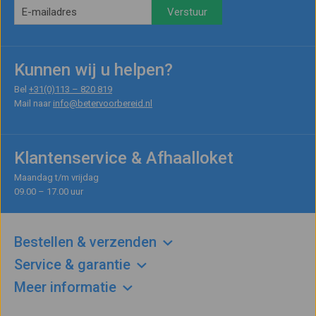
Kunnen wij u helpen?
Bel
+31(0)113 – 820 819
Mail naar
info@betervoorbereid.nl
Klantenservice & Afhaalloket
Maandag t/m vrijdag
09.00 – 17.00 uur
Bestellen & verzenden
Service & garantie
Meer informatie