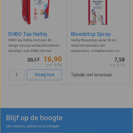
EHBO Tas Heltiq
Bloedstop Spray
EHBO tas Heltiq met een 40-
Heltiq Bloedstop spray 50 ml,
delige inhoud verbandmiddelen.
stopt het bloeden van
Handige rode EHBO kit met
snijwonden, schaafwonden en
ritssluiting, draaglus en lus voor
schrammen. De inhoud
16,90
7,58
20,17
uw broekriem. Bevat o.a.
absorbeert het bloed en laat een
incl. BTW
incl. BTW
gaaskompressen, pleisters,
ademende gellaag achter op de
blarenprikkers, isolatiedeken,
wond. Hierdoor stopt het bloeden
Voeg toe
Tijdelijk niet leverbaar.
zwachtels, wo ...
vrijwel direct. Vo ...
Blijf op de hoogte
van nieuws, acties en kortingen