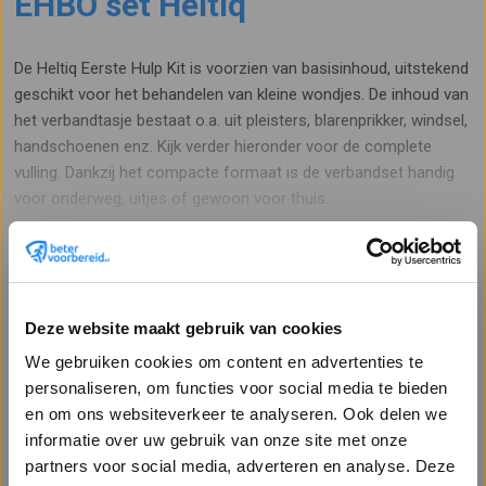
EHBO set Heltiq
De Heltiq Eerste Hulp Kit is voorzien van basisinhoud, uitstekend
geschikt voor het behandelen van kleine wondjes. De inhoud van
het verbandtasje bestaat o.a. uit pleisters, blarenprikker, windsel,
handschoenen enz. Kijk verder hieronder voor de complete
vulling. Dankzij het compacte formaat is de verbandset handig
voor onderweg, uitjes of gewoon voor thuis.
Hoogwaardige Kwaliteit
Lees meer
Verbandmaterialen
Deze website maakt gebruik van cookies
EHBO Kit Heltiq
Heltiq is een A-merk van Koninklijke Utermöhlen, al meer dan
We gebruiken cookies om content en advertenties te
Artikelnr. 872
135 jaar zijn zij gespecialiseerd in verbandmaterialen. Met Heltiq
personaliseren, om functies voor social media te bieden
producten bent u verzekerd van de beste kwaliteit BHV en EHBO
en om ons websiteverkeer te analyseren. Ook delen we
Staffel
Per 1 stuks
materialen!
informatie over uw gebruik van onze site met onze
9,27
partners voor social media, adverteren en analyse. Deze